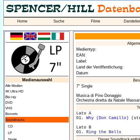
Home
Suche
Filme
Darstelle
Allgem
Medientyp:
EAN:
Label:
Land der Veröffentlichung:
Datum
Medienauswahl
Bes
Alle Medien
7" Single
4K Ultra HD
Musica di Pino Donaggio
Blu-ray
Orchestra diretta da Natale Massar
DVD
T
VHS
Lato A 

Boxsets
01. 
Why (Don Camillo)
 (strum
Soundtracks
CD
Lato B

01. 
Ring the Bells
LP
Dieser Soundtrack enthä
Single