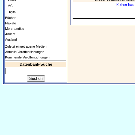
Keiner hau
MC
Digital
Bücher
Plakate
Merchandise
Andere
Ausland
Zuletzt eingetragene Medien
Aktuelle Veröffentlichungen
Kommende Veröffentlichungen
Datenbank-Suche