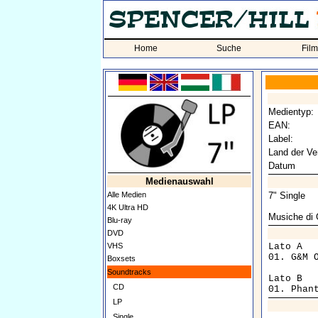
Home
Suche
Fil
Medientyp:
EAN:
Label:
Land der Ver
Datum
Medienauswahl
Alle Medien
7" Single
4K Ultra HD
Musiche di 
Blu-ray
DVD
VHS
Lato A

01. G&M 
Boxsets
Soundtracks
Lato B

CD
LP
Single