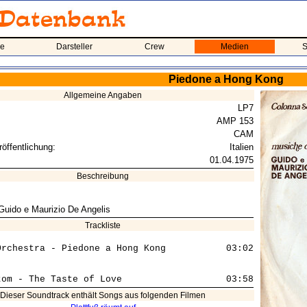
me
Darsteller
Crew
Medien
S
Piedone a Hong Kong
Allgemeine Angaben
LP7
AMP 153
CAM
öffentlichung:
Italien
01.04.1975
Beschreibung
Guido e Maurizio De Angelis
Trackliste
Orchestra - Piedone a Hong Kong           03:02

Dieser Soundtrack enthält Songs aus folgenden Filmen