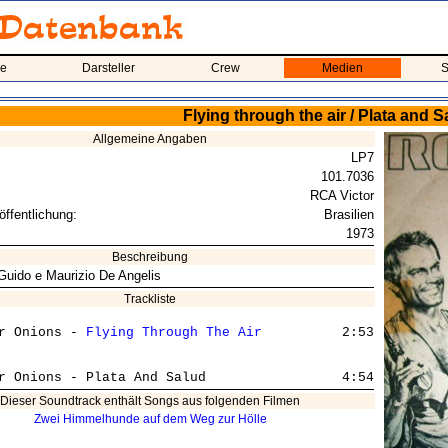
me
Darsteller
Crew
Medien
S
Flying through the air / Plata and S
Allgemeine Angaben
LP7
101.7036
RCA Victor
öffentlichung:
Brasilien
1973
Beschreibung
Guido e Maurizio De Angelis
Trackliste
r Onions - 
Flying Through The Air
          2:53

Dieser Soundtrack enthält Songs aus folgenden Filmen
Zwei Himmelhunde auf dem Weg zur Hölle