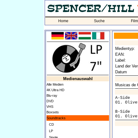
Home
Suche
Fil
Medientyp:
EAN:
Label:
Land der Ver
Datum
Medienauswahl
Alle Medien
Musicas de 
4K Ultra HD
Blu-ray
A-Side

DVD
01. Olive
VHS
B-Side

Boxsets
Soundtracks
CD
LP
Single