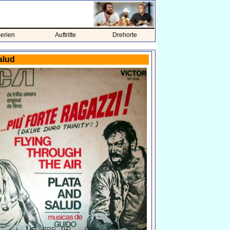
erien
Auftritte
Drehorte
alud