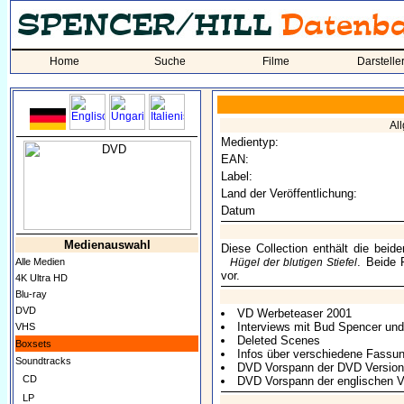
Home
Suche
Filme
Darstelle
Al
Medientyp:
EAN:
Label:
Land der Veröffentlichung:
Datum
Medienauswahl
Diese Collection enthält die beid
. Beide 
Alle Medien
Hügel der blutigen Stiefel
vor.
4K Ultra HD
Blu-ray
DVD
VD Werbeteaser 2001
Interviews mit Bud Spencer und
VHS
Deleted Scenes
Boxsets
Infos über verschiedene Fassu
Soundtracks
DVD Vorspann der DVD Version
CD
DVD Vorspann der englischen V
LP