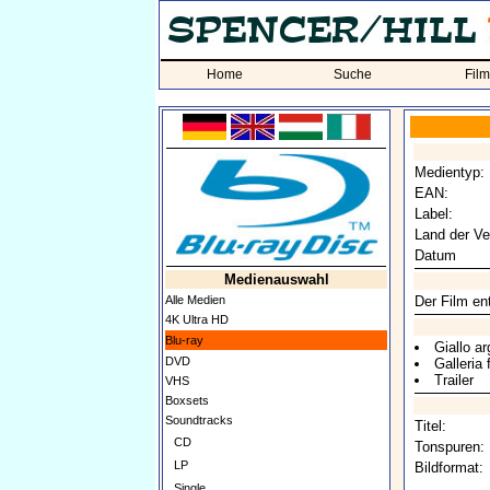
Home
Suche
Fil
Medientyp:
EAN:
Label:
Land der Ve
Datum
Medienauswahl
Alle Medien
Der Film ent
4K Ultra HD
Blu-ray
Giallo ar
DVD
Galleria 
Trailer
VHS
Boxsets
Soundtracks
Titel:
CD
Tonspuren:
LP
Bildformat:
Single