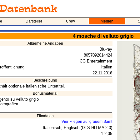
me
Darsteller
Crew
Medien
S
4 mosche di velluto grigio
Allgemeine Angaben
Blu-ray
8057092014424
CG Entertainment
röffentlichung:
Italien
22.11.2016
Beschreibung
hält optionale italienische Untertitel.
Bonusmaterial
gento su velluto grigio
fotografica
Filmdaten
Vier Fliegen auf grauem Samt
Italienisch, Englisch (DTS-HD MA 2.0)
1:2,35