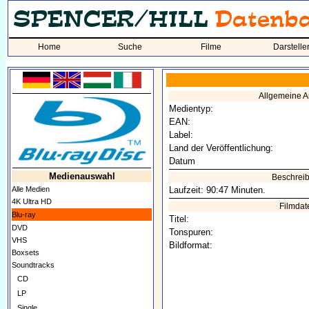
Home
Suche
Filme
Darstelle
Allgemeine 
Medientyp:
EAN:
Label:
Land der Veröffentlichung:
Datum
Medienauswahl
Beschrei
Alle Medien
Laufzeit: 90:47 Minuten.
4K Ultra HD
Filmdat
Blu-ray
Titel:
DVD
Tonspuren:
VHS
Bildformat:
Boxsets
Soundtracks
CD
LP
Single