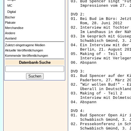
03. Bud Spencer singt "Fut
    Impressionen vom 27. J
MC
Digital
DVD 2:

Bücher
01. Bei Bud im Büro: Jetzt
Plakate
    Rom, 28. Juni 2012

02. Interview mit Tochter 
Merchandise
    Im Landhaus in der Näh
Andere
03. Im Gespräch mit Giusep
Ausland
    Schwäbisch Gmünd, 3. J
04. Ein Interview mit der 
Zuletzt eingetragene Medien
    Berlin, 21. August 201
Aktuelle Veröffentlichungen
05. Making of - Teil 1    
Kommende Veröffentlichungen
    Interview mit Verleger
Datenbank-Suche
06. Abspann               
DVD 3:

01. Bud Spencer auf der Ki
    Paderborn, 27. März 20
02. "Wir wollen Bud!" - Ei
    Überall in Deutschland
03. Making of - Teil 2    
    Interview mit Dolmetsc
04. Abspann               
DVD 4:

01. Bud Spencer Open Air i
    Schwäbisch Gmünd, 3. J
02. Pressekonferenz in Sch
    Schwäbisch Gmünd, 3. J