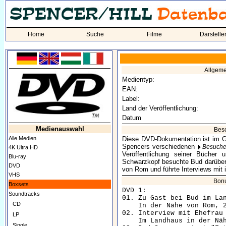
Home
Suche
Filme
Darstelle
Allgem
Medientyp:
EAN:
Label:
Land der Veröffentlichung:
Datum
Medienauswahl
Bes
Alle Medien
Diese DVD-Dokumentation ist im G
Spencers verschiedenen
Besuche
4K Ultra HD
Veröffentlichung seiner Bücher 
Blu-ray
Schwarzkopf besuchte Bud darüber
DVD
von Rom und führte Interviews mit 
VHS
Bonu
Boxsets
DVD 1:

Soundtracks
01. Zu Gast bei Bud im Lan
CD
    In der Nähe von Rom, 2
02. Interview mit Ehefrau 
LP
    Im Landhaus in der Näh
Single