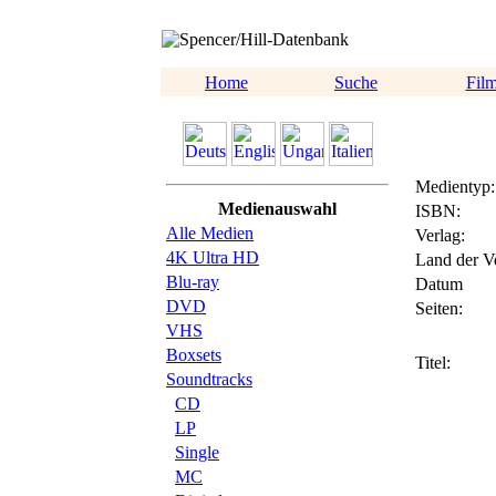
Home
Suche
Fil
Medientyp:
Medienauswahl
ISBN:
Alle Medien
Verlag:
4K Ultra HD
Land der Ve
Blu-ray
Datum
DVD
Seiten:
VHS
Boxsets
Titel:
Soundtracks
CD
LP
Single
MC