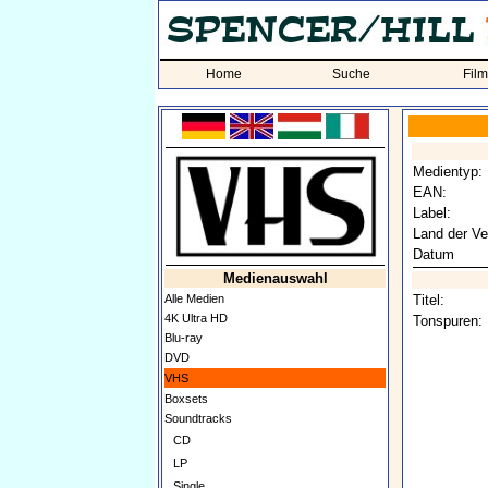
Home
Suche
Fil
Medientyp:
EAN:
Label:
Land der Ve
Datum
Medienauswahl
Alle Medien
Titel:
4K Ultra HD
Tonspuren:
Blu-ray
DVD
VHS
Boxsets
Soundtracks
CD
LP
Single