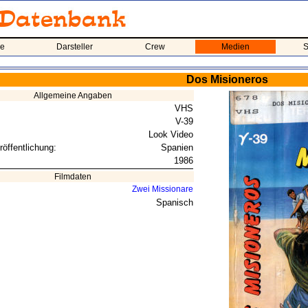
me
Darsteller
Crew
Medien
S
Dos Misioneros
Allgemeine Angaben
VHS
V-39
Look Video
röffentlichung:
Spanien
1986
Filmdaten
Zwei Missionare
Spanisch