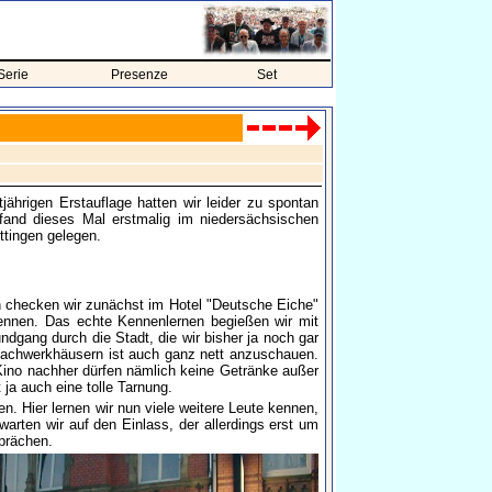
Serie
Presenze
Set
ährigen Erstauflage hatten wir leider zu spontan
 fand dieses Mal erstmalig im niedersächsischen
ttingen gelegen.
 checken wir zunächst im Hotel "Deutsche Eiche"
kennen. Das echte Kennenlernen begießen wir mit
dgang durch die Stadt, die wir bisher ja noch gar
n Fachwerkhäusern ist auch ganz nett anzuschauen.
ino nachher dürfen nämlich keine Getränke außer
ja auch eine tolle Tarnung.
. Hier lernen wir nun viele weitere Leute kennen,
arten wir auf den Einlass, der allerdings erst um
sprächen.