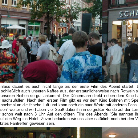
lass dauert es auch nicht lange bis der erste Film des Abend startet.
 schließlich auch unseren Kaffee aus, der erstaunlicherweise nach Rotwein 
 unseren Reihen so gut ankommt. Der Dönermann direkt neben dem Kino hat
 nachzufüllen. Nach dem ersten Film gibt es vor dem Kino Bohnen mit Spe
nochmal an die frische Luft und kann noch ein paar Worte mit anderen Fans
sen" weiter und wir haben viel Spaß dabei ihn in so großer Runde auf der L
 schon weit nach 3 Uhr. Auf den dritten Film des Abends "Sie nannten 
uf den Weg ins Hotel. Zuvor bedanken wir uns aber natürlich noch bei den Ve
etztes Fantreffen gewesen sein.