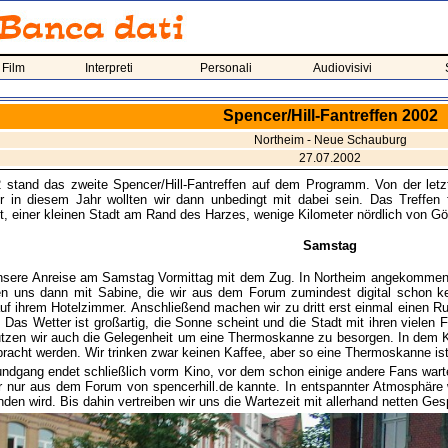
 Film
Interpreti
Personali
Audiovisivi
Spencer/Hill-Fantreffen 2002
Northeim - Neue Schauburg
27.07.2002
 stand das zweite Spencer/Hill-Fantreffen auf dem Programm. Von der letztj
er in diesem Jahr wollten wir dann unbedingt mit dabei sein. Das Treffen
t, einer kleinen Stadt am Rand des Harzes, wenige Kilometer nördlich von Gö
Samstag
unsere Anreise am Samstag Vormittag mit dem Zug. In Northeim angekommen
fen uns dann mit Sabine, die wir aus dem Forum zumindest digital schon 
f ihrem Hotelzimmer. Anschließend machen wir zu dritt erst einmal einen Run
 Das Wetter ist großartig, die Sonne scheint und die Stadt mit ihren viele
tzen wir auch die Gelegenheit um eine Thermoskanne zu besorgen. In dem K
racht werden. Wir trinken zwar keinen Kaffee, aber so eine Thermoskanne ist 
ndgang endet schließlich vorm Kino, vor dem schon einige andere Fans warten
r nur aus dem Forum von spencerhill.de kannte. In entspannter Atmosphäre w
inden wird. Bis dahin vertreiben wir uns die Wartezeit mit allerhand netten Ge