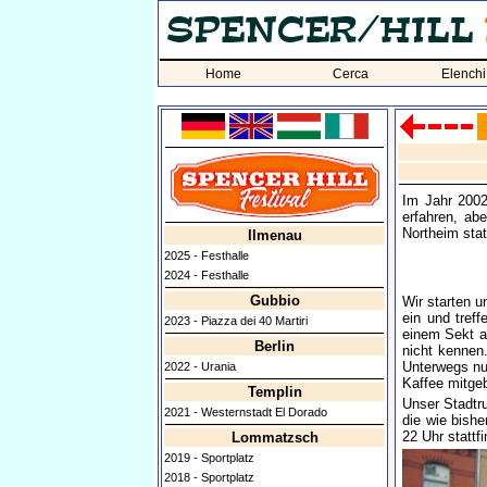
Home
Cerca
Elenchi
Im Jahr 2002
erfahren, ab
Northeim stat
Ilmenau
2025 - Festhalle
2024 - Festhalle
Gubbio
Wir starten 
ein und tref
2023 - Piazza dei 40 Martiri
einem Sekt au
Berlin
nicht kennen.
Unterwegs nu
2022 - Urania
Kaffee mitgeb
Templin
Unser Stadtru
2021 - Westernstadt El Dorado
die wie bishe
22 Uhr stattf
Lommatzsch
2019 - Sportplatz
2018 - Sportplatz