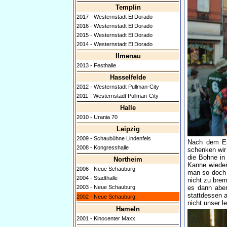
Templin
2017 - Westernstadt El Dorado
2016 - Westernstadt El Dorado
2015 - Westernstadt El Dorado
2014 - Westernstadt El Dorado
Ilmenau
2013 - Festhalle
Hasselfelde
2012 - Westernstadt Pullman-City
2011 - Westernstadt Pullman-City
Halle
2010 - Urania 70
Leipzig
2009 - Schaubühne Lindenfels
Nach dem Ein
2008 - Kongresshalle
schenken wir
die Bohne in
Northeim
Kanne wieder
2006 - Neue Schauburg
man so doch 
2004 - Stadthalle
nicht zu brem
es dann aber
2003 - Neue Schauburg
stattdessen a
2002 - Neue Schauburg
nicht unser l
Hameln
2001 - Kinocenter Maxx