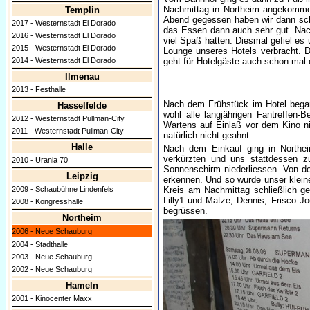
Nachmittag in Northeim angekomme
Templin
Abend gegessen haben wir dann schl
2017 - Westernstadt El Dorado
das Essen dann auch sehr gut. Nac
2016 - Westernstadt El Dorado
viel Spaß hatten. Diesmal gefiel es 
2015 - Westernstadt El Dorado
Lounge unseres Hotels verbracht. D
geht für Hotelgäste auch schon mal 
2014 - Westernstadt El Dorado
Ilmenau
2013 - Festhalle
Nach dem Frühstück im Hotel begann
Hasselfelde
wohl alle langjährigen Fantreffen
2012 - Westernstadt Pullman-City
Wartens auf Einlaß vor dem Kino n
2011 - Westernstadt Pullman-City
natürlich nicht geahnt.
Halle
Nach dem Einkauf ging in Northei
verkürzten und uns stattdessen z
2010 - Urania 70
Sonnenschirm niederliessen. Von do
Leipzig
erkennen. Und so wurde unser kleine
2009 - Schaubühne Lindenfels
Kreis am Nachmittag schließlich ge
Lilly1 und Matze, Dennis, Frisco Jo
2008 - Kongresshalle
begrüssen.
Northeim
2006 - Neue Schauburg
2004 - Stadthalle
2003 - Neue Schauburg
2002 - Neue Schauburg
Hameln
2001 - Kinocenter Maxx