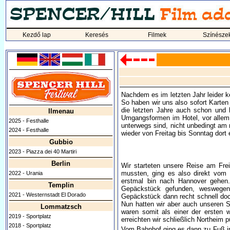
Kezdő lap
Keresés
Filmek
Színésze
Nachdem es im letzten Jahr leider ke
So haben wir uns also sofort Karten
die letzten Jahre auch schon und 
Ilmenau
Umgangsformen im Hotel, vor allem 
2025 - Festhalle
unterwegs sind, nicht unbedingt am
2024 - Festhalle
wieder von Freitag bis Sonntag dort 
Gubbio
2023 - Piazza dei 40 Martiri
Berlin
Wir starteten unsere Reise am Fre
mussten, ging es also direkt vom 
2022 - Urania
erstmal bin nach Hannover gehen.
Templin
Gepäckstück gefunden, weswegen 
2021 - Westernstadt El Dorado
Gepäckstück dann recht schnell doc
Nun hatten wir aber auch unseren Si
Lommatzsch
waren somit als einer der ersten 
2019 - Sportplatz
erreichten wir schließlich Northeim 
2018 - Sportplatz
Vom Bahnhof ging es dann zu Fuß in