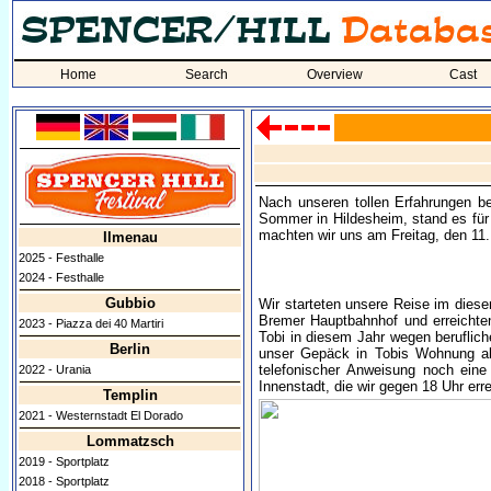
Home
Search
Overview
Cast
Nach unseren tollen Erfahrungen bei
Sommer in Hildesheim, stand es für 
machten wir uns am Freitag, den 11
Ilmenau
2025 - Festhalle
2024 - Festhalle
Gubbio
Wir starteten unsere Reise im diese
Bremer Hauptbahnhof und erreichte
2023 - Piazza dei 40 Martiri
Tobi in diesem Jahr wegen beruflich
Berlin
unser Gepäck in Tobis Wohnung ab
telefonischer Anweisung noch eine
2022 - Urania
Innenstadt, die wir gegen 18 Uhr err
Templin
2021 - Westernstadt El Dorado
Lommatzsch
2019 - Sportplatz
2018 - Sportplatz