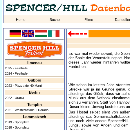
Home
Suche
Filme
Darstelle
Es war mal wieder soweit, die Spen
der Saale der Veranstaltungsort. Na
dieses Jahr wieder hinfahren wo
Ilmenau
Fantreffen.
2025 - Festhalle
2024 - Festhalle
Gubbio
Wie schon im letzten Jahr, startet
2023 - Piazza dei 40 Martiri
Strecke war ja im Grunde genau di
Berlin
allerdings das Glück, dass wir auf 
Musik aus dem Netbook einstimmen 
2022 - Urania
sich zu verfahren. Statt von Hanno
Templin
Dieser kleine Umweg kostete uns am 
2021 - Westernstadt El Dorado
Das Hostel selbst sieht von außen
allerdings das Gemeinschaftsbadez
Lommatzsch
uns noch viele andere Spencer/Hill
2019 - Sportplatz
Jungs, sowie von Andeh und dem P
2018 - Sportplatz
Urania 70.