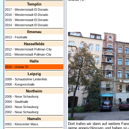
Templin
2017 - Westernstadt El Dorado
2016 - Westernstadt El Dorado
2015 - Westernstadt El Dorado
2014 - Westernstadt El Dorado
Ilmenau
2013 - Festhalle
Hasselfelde
2012 - Westernstadt Pullman-City
2011 - Westernstadt Pullman-City
Halle
2010 - Urania 70
Leipzig
2009 - Schaubühne Lindenfels
2008 - Kongresshalle
Northeim
2006 - Neue Schauburg
2004 - Stadthalle
2003 - Neue Schauburg
2002 - Neue Schauburg
Hameln
Dort trafen wir dann auf weitere Fa
2001 - Kinocenter Maxx
gerne angeschlossen und haben so d