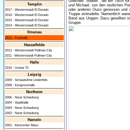
Griechen "Irodion", wo ein Tisch fü
Templin
und Michael, von den restlichen Per
oder anderen Ouzo genossen und w
2017 - Westernstadt El Dorado
Truppe eintrudelte. Namentlich ware
2016 - Westernstadt El Dorado
Band aus Ungarn. Dazu gesellten si
2015 - Westernstadt El Dorado
Gruppe.
2014 - Westernstadt El Dorado
Ilmenau
2013 - Festhalle
Hasselfelde
2012 - Westernstadt Pullman-City
2011 - Westernstadt Pullman-City
Halle
2010 - Urania 70
Leipzig
2009 - Schaubühne Lindenfels
2008 - Kongresshalle
Northeim
2006 - Neue Schauburg
2004 - Stadthalle
2003 - Neue Schauburg
2002 - Neue Schauburg
Hameln
2001 - Kinocenter Maxx