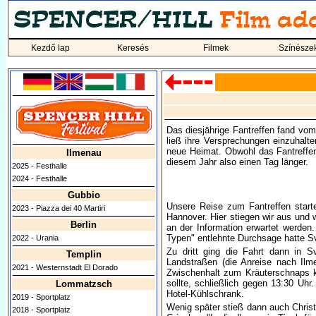
Kezdő lap
Keresés
Filmek
Színésze
Das diesjährige Fantreffen fand vo
ließ ihre Versprechungen einzuhalte
neue Heimat. Obwohl das Fantreffen 
Ilmenau
diesem Jahr also einen Tag länger.
2025 - Festhalle
2024 - Festhalle
Gubbio
Unsere Reise zum Fantreffen start
2023 - Piazza dei 40 Martiri
Hannover. Hier stiegen wir aus und 
Berlin
an der Information erwartet werden.
Typen" entlehnte Durchsage hatte Sv
2022 - Urania
Zu dritt ging die Fahrt dann in 
Templin
Landstraßen (die Anreise nach Il
2021 - Westernstadt El Dorado
Zwischenhalt zum Kräuterschnaps ka
sollte, schließlich gegen 13:30 Uh
Lommatzsch
Hotel-Kühlschrank.
2019 - Sportplatz
Wenig später stieß dann auch Christ
2018 - Sportplatz