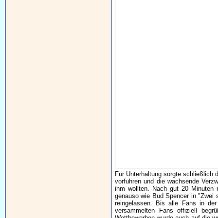
Für Unterhaltung sorgte schließlich
vorfuhren und die wachsende Verzwe
ihm wollten. Nach gut 20 Minuten m
genauso wie Bud Spencer in "Zwei si
reingelassen. Bis alle Fans in de
versammelten Fans offiziell beg
Wettbewerben wurde auch auf die wei