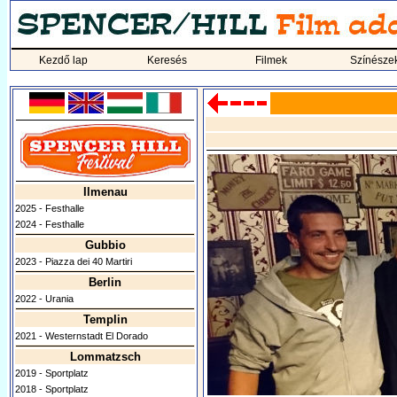
Kezdő lap
Keresés
Filmek
Színésze
Ilmenau
2025 - Festhalle
2024 - Festhalle
Gubbio
2023 - Piazza dei 40 Martiri
Berlin
2022 - Urania
Templin
2021 - Westernstadt El Dorado
Lommatzsch
2019 - Sportplatz
2018 - Sportplatz