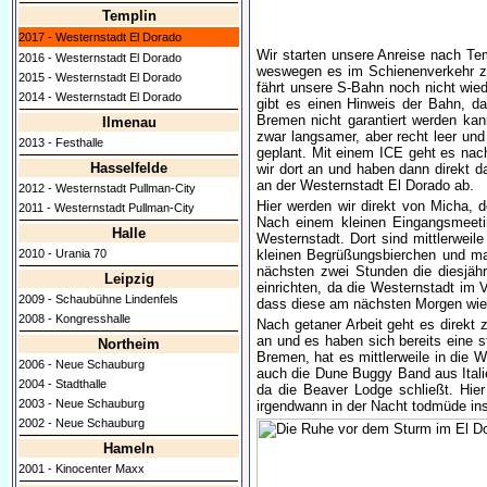
Templin
2017 - Westernstadt El Dorado
Wir starten unsere Anreise nach Te
2016 - Westernstadt El Dorado
weswegen es im Schienenverkehr z
2015 - Westernstadt El Dorado
fährt unsere S-Bahn noch nicht wie
2014 - Westernstadt El Dorado
gibt es einen Hinweis der Bahn, da
Bremen nicht garantiert werden kan
Ilmenau
zwar langsamer, aber recht leer und
2013 - Festhalle
geplant. Mit einem ICE geht es nac
Hasselfelde
wir dort an und haben dann direkt d
an der Westernstadt El Dorado ab.
2012 - Westernstadt Pullman-City
Hier werden wir direkt von Micha,
2011 - Westernstadt Pullman-City
Nach einem kleinen Eingangsmeetin
Halle
Westernstadt. Dort sind mittlerwei
kleinen Begrüßungsbierchen und m
2010 - Urania 70
nächsten zwei Stunden die diesjähr
Leipzig
einrichten, da die Westernstadt im V
2009 - Schaubühne Lindenfels
dass diese am nächsten Morgen wie
2008 - Kongresshalle
Nach getaner Arbeit geht es direkt 
an und es haben sich bereits eine 
Northeim
Bremen, hat es mittlerweile in die 
2006 - Neue Schauburg
auch die Dune Buggy Band aus Itali
2004 - Stadthalle
da die Beaver Lodge schließt. Hie
2003 - Neue Schauburg
irgendwann in der Nacht todmüde ins
2002 - Neue Schauburg
Hameln
2001 - Kinocenter Maxx