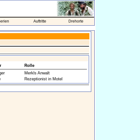
erien
Auftritte
Drehorte
r
Rolle
ger
Merkls Anwalt
e
Rezeptionist in Motel