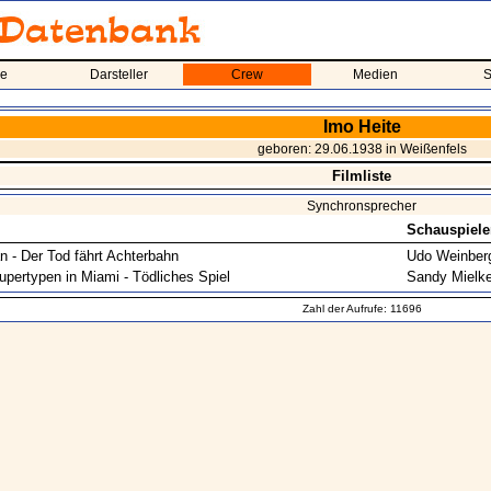
me
Darsteller
Crew
Medien
S
Imo Heite
geboren: 29.06.1938 in Weißenfels
Filmliste
Synchronsprecher
Schauspiele
n - Der Tod fährt Achterbahn
Udo Weinber
upertypen in Miami - Tödliches Spiel
Sandy Mielk
Zahl der Aufrufe: 11696