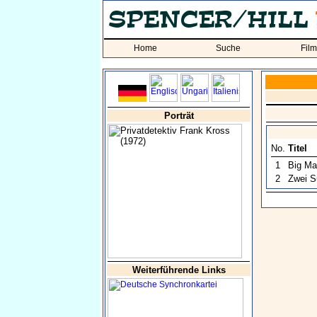
Home
Suche
Fil
Porträt
No.
Titel
1
Big Ma
2
Zwei S
Weiterführende Links