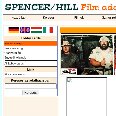
Kezdő lap
Keresés
Filmek
Színésze
Lobby cards
Németország
Franciaország
Olaszország
Egyesült Államok
All Lobby cards
Link
Kincs, ami nincs
Keresés az adatbázisban