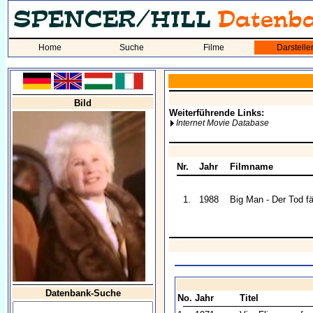
Home
Suche
Filme
Darstelle
Bild
Weiterführende Links:
Internet Movie Database
Nr.
Jahr
Filmname
1.
1988
Big Man - Der Tod f
Datenbank-Suche
No.
Jahr
Titel