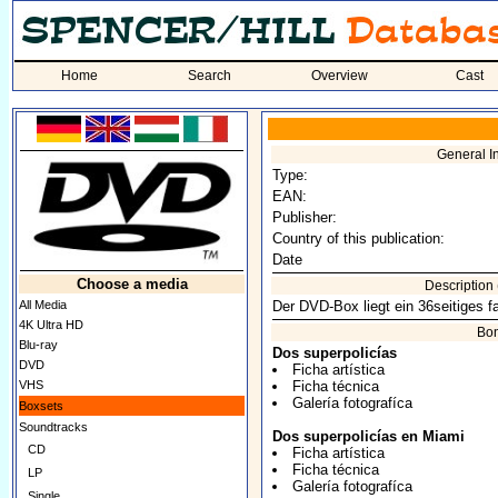
Home
Search
Overview
Cast
General I
Type:
EAN:
Publisher:
Country of this publication:
Date
Choose a media
Description
All Media
Der DVD-Box liegt ein 36seitiges fa
4K Ultra HD
Bo
Blu-ray
Dos superpolicías
DVD
Ficha artística
VHS
Ficha técnica
Galería fotografíca
Boxsets
Soundtracks
Dos superpolicías en Miami
CD
Ficha artística
Ficha técnica
LP
Galería fotografíca
Single