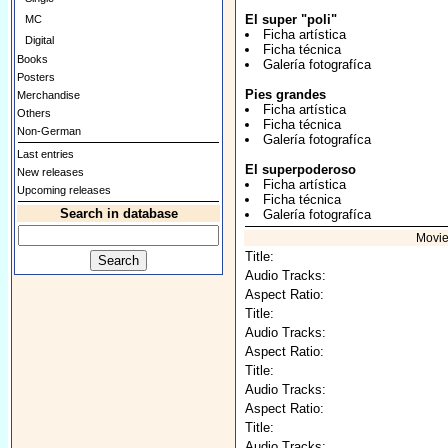
El super "poli"
MC
Ficha artística
Digital
Ficha técnica
Books
Galería fotografíca
Posters
Pies grandes
Merchandise
Ficha artística
Others
Ficha técnica
Non-German
Galería fotografíca
Last entries
El superpoderoso
New releases
Ficha artística
Upcoming releases
Ficha técnica
Search in database
Galería fotografíca
Movie
Title:
Audio Tracks:
Aspect Ratio:
Title:
Audio Tracks:
Aspect Ratio:
Title:
Audio Tracks:
Aspect Ratio:
Title:
Audio Tracks: