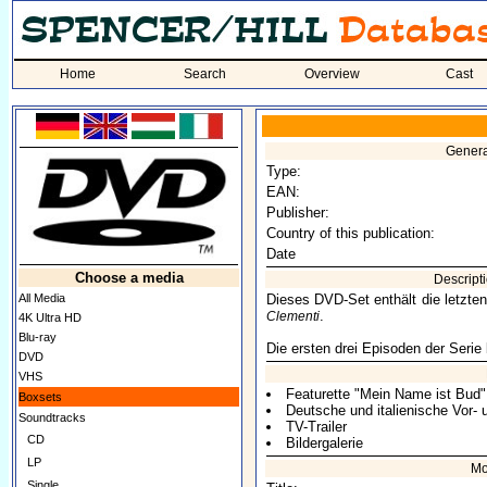
Home
Search
Overview
Cast
Genera
Type:
EAN:
Publisher:
Country of this publication:
Date
Choose a media
Descript
All Media
Dieses DVD-Set enthält die letzte
.
Clementi
4K Ultra HD
Blu-ray
Die ersten drei Episoden der Serie
DVD
VHS
Featurette "Mein Name ist Bud"
Boxsets
Deutsche und italienische Vor-
Soundtracks
TV-Trailer
CD
Bildergalerie
LP
Mo
Single