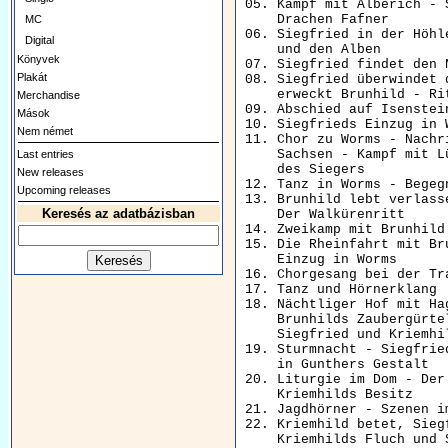
05. Kampf mit Alberich - 
    Drachen Fafner

MC
06. Siegfried in der Höhl
Digital
    und den Alben

Könyvek
07. Siegfried findet den 
Plakát
08. Siegfried überwindet 
    erweckt Brunhild - Rit
Merchandise
09. Abschied auf Isenstei
Mások
10. Siegfrieds Einzug in 
Nem német
11. Chor zu Worms - Nachr
    Sachsen - Kampf mit Lü
Last entries
    des Siegers

New releases
12. Tanz in Worms - Begeg
Upcoming releases
13. Brunhild lebt verlass
Keresés az adatbázisban
    Der Walkürenritt

14. Zweikamp mit Brunhild
15. Die Rheinfahrt mit Br
    Einzug in Worms

16. Chorgesang bei der Tr
17. Tanz und Hörnerklang 
18. Nächtliger Hof mit Ha
    Brunhilds Zaubergürtel
    Siegfried und Kriemhil
19. Sturmnacht - Siegfrie
    in Gunthers Gestalt

20. Liturgie im Dom - Der
    Kriemhilds Besitz

21. Jagdhörner - Szenen i
22. Kriemhild betet, Sieg
    Kriemhilds Fluch und S