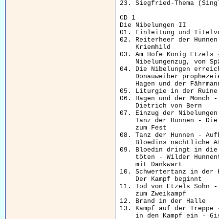
23. Siegfried-Thema (Sing
CD 1

Die Nibelungen II

01. Einleitung und Titelv
02. Reiterheer der Hunnen
    Kriemhild

03. Am Hofe König Etzels 
    Nibelungenzug, von Spä
04. Die Nibelungen erreic
    Donauweiber prophezei
    Hagen und der Fährmann
05. Liturgie in der Ruine
06. Hagen und der Mönch -
    Dietrich von Bern

07. Einzug der Nibelungen
    Tanz der Hunnen - Die
    zum Fest

08. Tanz der Hunnen - Auf
    Bloedins nächtliche At
09. Bloedin dringt in die
    töten - Wilder Hunnen
    mit Dankwart

10. Schwertertanz in der 
    Der Kampf beginnt

11. Tod von Etzels Sohn -
    zum Zweikampf

12. Brand in der Halle   
13. Kampf auf der Treppe 
    in den Kampf ein - Gis