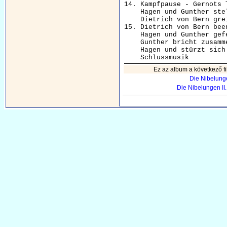
14. Kampfpause - Gernots 
    Hagen und Gunther stel
    Dietrich von Bern grei
15. Dietrich von Bern bee
    Hagen und Gunther gefe
    Gunther bricht zusamm
    Hagen und stürzt sich 
Ez az album a következő fi
Die Nibelungen
Die Nibelungen II.