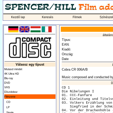
Kezdő lap
Keresés
Filmek
Színésze
általán
Típus:
EAN:
Kiadó:
Ország:
Date
Válassz egy típust
Mutasd mindet
Cobra CR 006A/B
4K Ultra HD
Music composed and conducted by
Blu-ray
DVD
D
VHS
CD 1

Die Nibelungen I

Díszdoboz
01. CCC-Fanfare          
Filmzene
02. Einleitung und Titelv
CD
03. Volkers Erzählung von
    Siegfried in der Schm
LP
04. Vor der Drachenhöhle 
Single