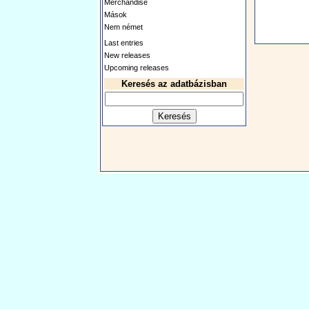
Merchandise
Mások
Nem német
Last entries
New releases
Upcoming releases
Keresés az adatbázisban