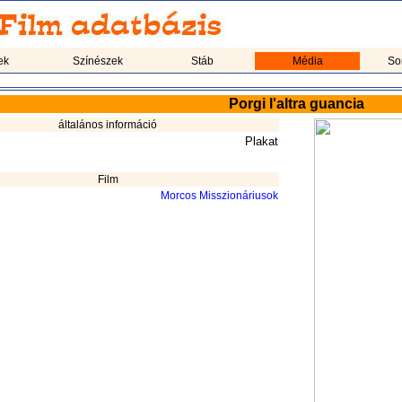
ek
Színészek
Stáb
Média
So
Porgi l'altra guancia
általános információ
Plakat
Film
Morcos Misszionáriusok