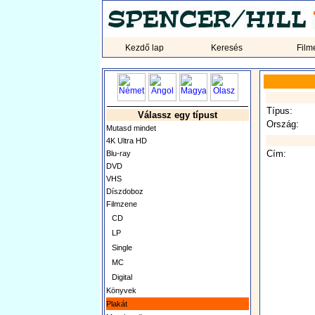
Kezdő lap
Keresés
Film
Típus:
Válassz egy típust
Ország:
Mutasd mindet
4K Ultra HD
Cím:
Blu-ray
DVD
VHS
Díszdoboz
Filmzene
CD
LP
Single
MC
Digital
Könyvek
Plakát