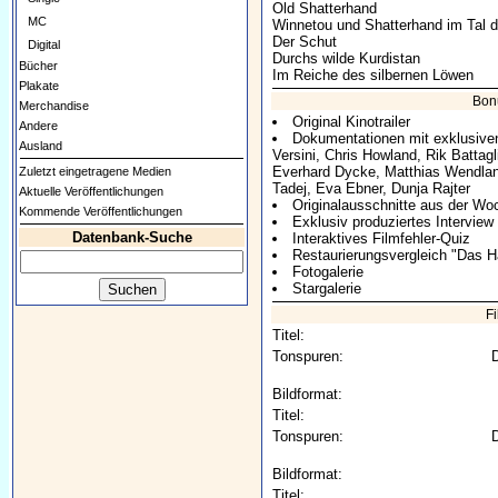
Old Shatterhand
MC
Winnetou und Shatterhand im Tal d
Der Schut
Digital
Durchs wilde Kurdistan
Bücher
Im Reiche des silbernen Löwen
Plakate
Bon
Merchandise
Original Kinotrailer
Andere
Dokumentationen mit exklusiven
Ausland
Versini, Chris Howland, Rik Battagl
Everhard Dycke, Matthias Wendlandt
Zuletzt eingetragene Medien
Tadej, Eva Ebner, Dunja Rajter
Aktuelle Veröffentlichungen
Originalausschnitte aus der W
Kommende Veröffentlichungen
Exklusiv produziertes Intervie
Datenbank-Suche
Interaktives Filmfehler-Quiz
Restaurierungsvergleich "Das H
Fotogalerie
Stargalerie
F
Titel:
Tonspuren:
D
Bildformat:
Titel:
Tonspuren:
D
Bildformat:
Titel: