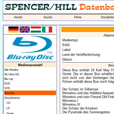
Home
Suche
Filme
Darstelle
Allgem
Medientyp:
EAN:
Label:
Land der Veröffentlichung:
Datum
Medienauswahl
Bes
Alle Medien
Diese Box enthält 16 Karl May Fi
Girotti. Die in dieser Box erhält
4K Ultra HD
sich nicht von den bisherigen Ver
Blu-ray
Filmen enthält diese Box noch folg
DVD
VHS
Der Schatz im Silbersee
Winnetou und das Halbblut Apanat
Boxsets
Winnetou und sein Freund Old Fir
Soundtracks
Winnetou I
CD
Winnetou III
Der Schatz der Azteken
LP
Die Pyramide des Sonnengottes
Single