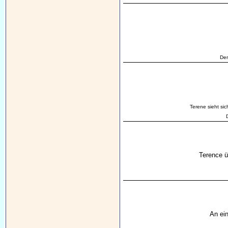
Der
Terene sieht si
Terence ü
An ei