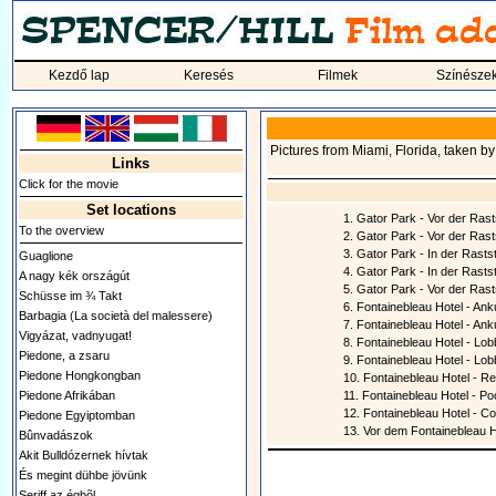
Kezdő lap
Keresés
Filmek
Színésze
Pictures from Miami, Florida, taken 
Links
Click for the movie
Set locations
1. Gator Park - Vor der Rast
To the overview
2. Gator Park - Vor der Rast
3. Gator Park - In der Rastst
Guaglione
4. Gator Park - In der Rastst
A nagy kék országút
5. Gator Park - Vor der Rast
Schüsse im ¾ Takt
6. Fontainebleau Hotel - Ank
Barbagia (La società del malessere)
7. Fontainebleau Hotel - Ank
Vigyázat, vadnyugat!
8. Fontainebleau Hotel - Lob
Piedone, a zsaru
9. Fontainebleau Hotel - Lob
Piedone Hongkongban
10. Fontainebleau Hotel - R
Piedone Afrikában
11. Fontainebleau Hotel - Po
12. Fontainebleau Hotel - Co
Piedone Egyiptomban
13. Vor dem Fontainebleau 
Bûnvadászok
Akit Bulldózernek hívtak
És megint dühbe jövünk
Seriff az égbõl