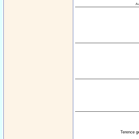
Au
Terence ge