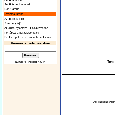
Seriff és az idegenek
Don Camillo
Nyomás, utána!
Szuperhekusok
A keményfejû
Az óriási nyomozó - Halálbiztosítás
Fél lábbal a paradicsomban
Die Bergpolizei - Ganz nah am Himmel
Keresés az adatbázisban
Tere
Number of visitors: 43744
Der Thekenbereich