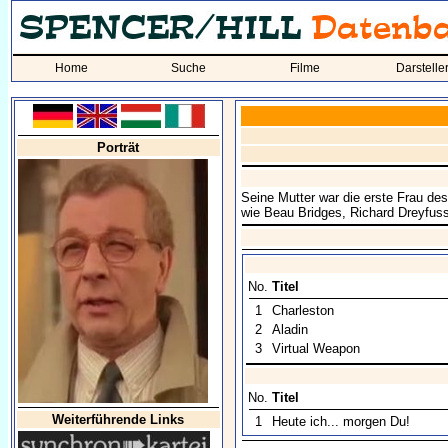
Home
Suche
Filme
Darstelle
Porträt
Seine Mutter war die erste Frau de
wie Beau Bridges, Richard Dreyfus
No.
Titel
1
Charleston
2
Aladin
3
Virtual Weapon
No.
Titel
Weiterführende Links
1
Heute ich... morgen Du!