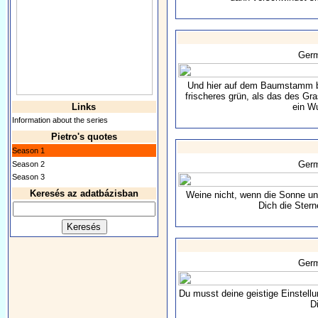
Ger
Und hier auf dem Baumstamm br
frischeres grün, als das des Gra
Links
ein W
Information about the series
Pietro's quotes
Season 1
Ger
Season 2
Season 3
Keresés az adatbázisban
Weine nicht, wenn die Sonne un
Dich die Stern
Ger
Du musst deine geistige Einstell
Di