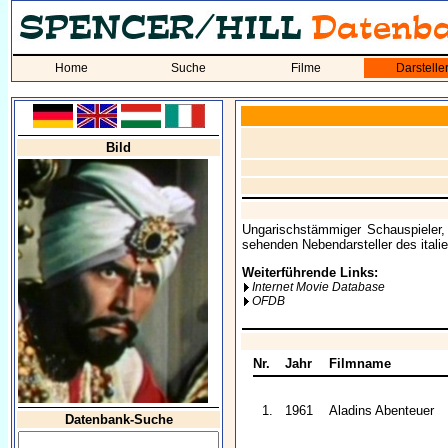
Home
Suche
Filme
Darstelle
Bild
Ungarischstämmiger Schauspieler, 
sehenden Nebendarsteller des itali
Weiterführende Links:
Internet Movie Database
OFDB
Nr.
Jahr
Filmname
1.
1961
Aladins Abenteuer
Datenbank-Suche