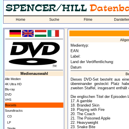
Home
Suche
Filme
Darstelle
Allg
Medientyp:
EAN:
Label:
Land der Veröffentlichung:
Datum
Medienauswahl
B
Alle Medien
Dieses DVD-Set besteht aus eine
übereinander gesteckt Platz ha
4K Ultra HD
zweiten Staffel, insgesamt enthält
Blu-ray
DVD
Die englischen Titel der Episoden l
VHS
17. A gamble
18. Branded Skin
Boxsets
19. Playing with Fire
Soundtracks
20. The Coach
CD
21. The Poisoned Apple
22. Heavyweight
LP
23. Snake Bite
Single