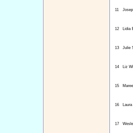
11
Josep
12
Lidia 
13
Julie 
14
Liz W
15
Maree
16
Laura
17
Wesle