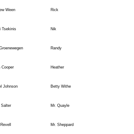
hew Ween
Rick
i Tsekinis
Nik
 Groenewegen
Randy
n Cooper
Heather
l Johnson
Betty Withe
 Salter
Mr. Quayle
 Revell
Mr. Sheppard