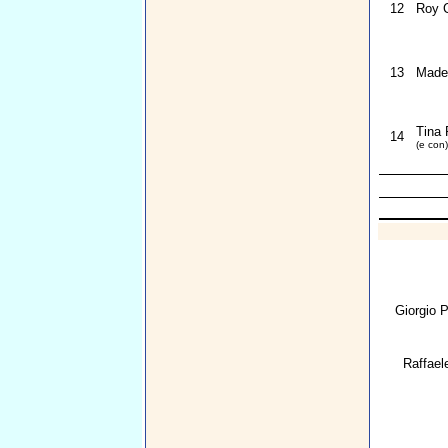
12
Roy C
13
Madel
Tina 
14
(e con)
Giorgio P
Raffael