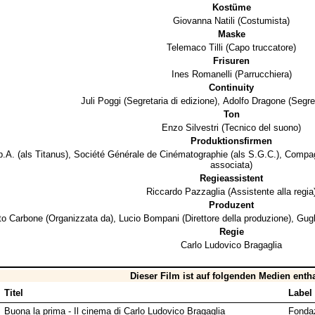
Kostüme
Giovanna Natili
(Costumista)
Maske
Telemaco Tilli
(Capo truccatore)
Frisuren
Ines Romanelli
(Parrucchiera)
Continuity
Juli Poggi
(Segretaria di edizione),
Adolfo Dragone
(Segret
Ton
Enzo Silvestri
(Tecnico del suono)
Produktionsfirmen
p.A.
(als Titanus),
Société Générale de Cinématographie
(als S.G.C.),
Compag
associata)
Regieassistent
Riccardo Pazzaglia
(Assistente alla regia
Produzent
to Carbone
(Organizzata da),
Lucio Bompani
(Direttore della produzione),
Gugl
Regie
Carlo Ludovico Bragaglia
Dieser Film ist auf folgenden Medien enth
Titel
Label
Buona la prima - Il cinema di Carlo Ludovico Bragaglia
Fonda