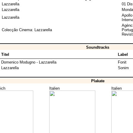
Lazzarella
01 Dis
Lazzarella
Monda
Apollo
Lazzarella
Interna
Agènc
Colecção Cinema: Lazzarella
Portu
Revist
Soundtracks
Titel
Label
Domenico Modugno - Lazzarella
Fonit
Lazzarella
Sonim
Plakate
ich
Italien
Italien