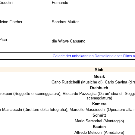
iccolini
Fernando
eine Fischer
Sandras Mutter
Pica
die Witwe Capuano
Galerie der unbekannten Darsteller dieses Films a
Stab
Musik
Carlo Rustichelli
(Musiche di),
Carlo Savina
(dir
Drehbuch
rosperi
(Soggetto e sceneggiatura),
Riccardo Pazzaglia
(Da un' idea di; Sogg
sceneggiatura)
Kamera
e Masciocchi
(Direttore della fotografia),
Marcello Masciocchi
(Operatore alla
Schnitt
Mario Serandrei
(Montaggio)
Bauten
Alfredo Melidoni
(Arredatore)