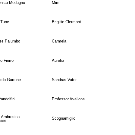
nico Modugno
Mimì
 Tunc
Brigitte Clermont
res Palumbo
Carmela
io Fierro
Aurelio
rdo Garrone
Sandras Vater
Pandolfini
Professor Avallone
 Ambrosino
Scognamiglio
lich)