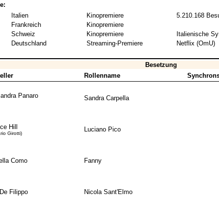
e:
Italien
Kinopremiere
5.210.168 Bes
Frankreich
Kinopremiere
Schweiz
Kinopremiere
Italienische Sy
Deutschland
Streaming-Premiere
Netflix (OmU)
Besetzung
eller
Rollenname
Synchrons
andra Panaro
Sandra Carpella
ce Hill
Luciano Pico
io Girotti)
ella Como
Fanny
 De Filippo
Nicola Sant'Elmo