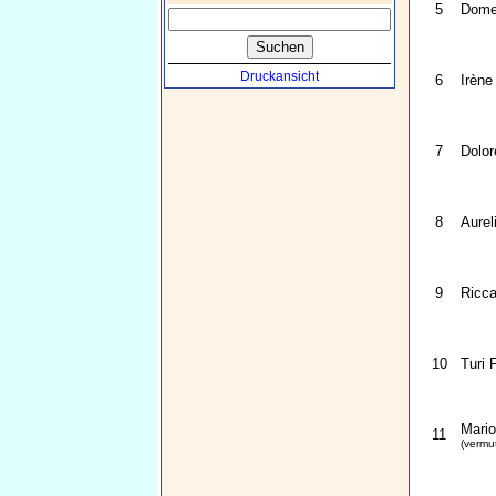
5
Dome
Druckansicht
6
Irène
7
Dolo
8
Aurel
9
Ricca
10
Turi 
Mario
11
(vermut