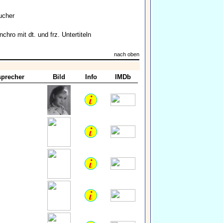
ucher
nchro mit dt. und frz. Untertiteln
nach oben
precher
Bild
Info
IMDb