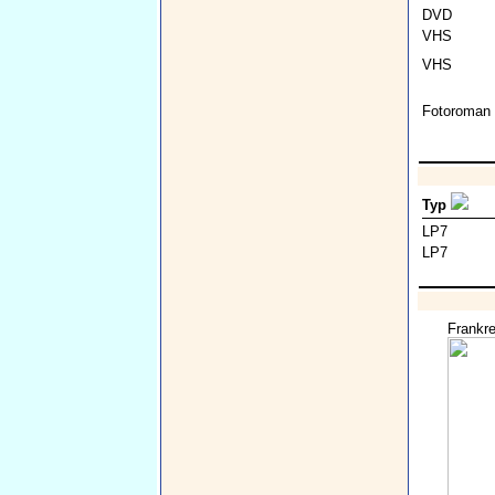
DVD
VHS
VHS
Fotoroman
Typ
LP7
LP7
Frankre