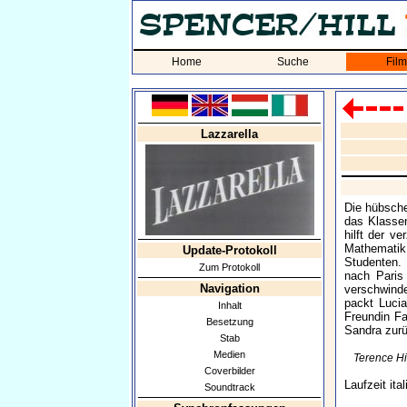
Home
Suche
Fil
Lazzarella
Die hübsche
das Klassen
hilft der v
Mathematik 
Update-Protokoll
Studenten. 
Zum Protokoll
nach Paris
Navigation
verschwind
packt Luci
Inhalt
Freundin Fa
Besetzung
Sandra zurü
Stab
Medien
Terence Hi
Coverbilder
Laufzeit it
Soundtrack