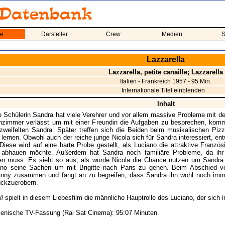
me
Darsteller
Crew
Medien
S
Lazzarella
Lazzarella, petite canaille; Lazzarella
Italien - Frankreich 1957 - 95 Min.
Internationale Titel einblenden
Inhalt
 Schülerin Sandra hat viele Verehrer und vor allem massive Probleme mit de
zimmer verlässt um mit einer Freundin die Aufgaben zu besprechen, kommt
erzweifelten Sandra. Später treffen sich die Beiden beim musikalischen P
lernen. Obwohl auch der reiche junge Nicola sich für Sandra interessiert, e
Diese wird auf eine harte Probe gestellt, als Luciano die attraktive Französ
 abhauen möchte. Außerdem hat Sandra noch familiäre Probleme, da ihr 
en muss. Es sieht so aus, als würde Nicola die Chance nutzen um Sandra
ano seine Sachen um mit Brigitte nach Paris zu gehen. Beim Abschied vo
nny zusammen und fängt an zu begreifen, dass Sandra ihn wohl noch immer
ckzuerobern.
spielt in diesem Liebesfilm die männliche Hauptrolle des Luciano, der sich i
ll
alienische TV-Fassung (Rai Sat Cinema): 95:07 Minuten.