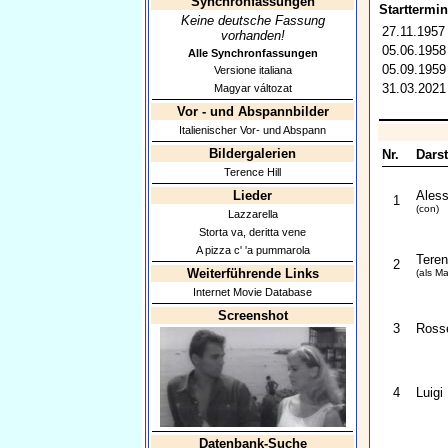
Synchronfassungen
Starttermin
Keine deutsche Fassung
27.11.1957
vorhanden!
05.06.1958
Alle Synchronfassungen
05.09.1959
Versione italiana
31.03.2021
Magyar változat
Vor - und Abspannbilder
Italienischer Vor- und Abspann
Bildergalerien
Nr.
Darst
Terence Hill
Lieder
Aless
1
(con)
Lazzarella
Storta va, deritta vene
A pizza c' 'a pummarola
Teren
2
Weiterführende Links
(als Mar
Internet Movie Database
Screenshot
3
Ross
4
Luigi
Datenbank-Suche