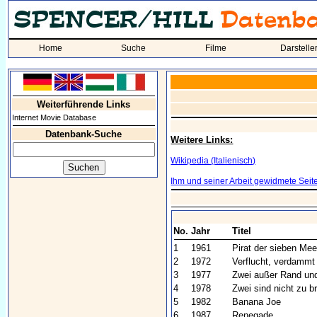
Home
Suche
Filme
Darstelle
Weiterführende Links
Internet Movie Database
Datenbank-Suche
Weitere Links:
Wikipedia (Italienisch)
Ihm und seiner Arbeit gewidmete Seit
No.
Jahr
Titel
1
1961
Pirat der sieben Mee
2
1972
Verflucht, verdammt 
3
1977
Zwei außer Rand un
4
1978
Zwei sind nicht zu 
5
1982
Banana Joe
6
1987
Renegade