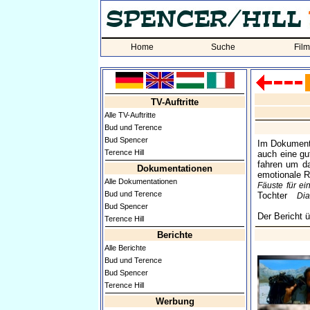
Home
Suche
Fil
TV-Auftritte
Alle TV-Auftritte
Bud und Terence
Bud Spencer
Im Dokument
Terence Hill
auch eine gu
fahren um d
Dokumentationen
emotionale 
Alle Dokumentationen
Fäuste für ei
Bud und Terence
Tochter
Di
Bud Spencer
Der Bericht 
Terence Hill
Berichte
Alle Berichte
Bud und Terence
Bud Spencer
Terence Hill
Werbung