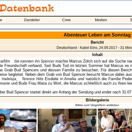
me
Darsteller
Crew
Medien
S
Abenteuer Leben am Sonntag
Bericht
Deutschland - Kabel Eins, 24.09.2017 - 31 Min
Inhalt
arfilm
machte Marcus Zölch sich auf die Suche na
Sie nannten ihn Spencer
te Freundschaft verband. Seit Buds Tod im letzten Sommer hat Marcus es 
as Grab Bud Spencers und dessen Familie zu besuchen. Für diesen Berich
Reise begleitet. Neben dem Grab von Bud Spencer besucht Marcus dabei au
,
Eisdiele in Amelia und natürlich die Familie Ped
n Halleluja
Terence Hills
und Buds Frau Maria zu Wort, die Marcus schließlich auch zu ihren ber
amante
über Bud Spencer startet direkt am Anfang der Sendung und endet nach 31:07
Bildergalerie
Bilder zum Vergrößern anklicken