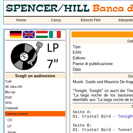
Home
Cerca
Elenchi Film
Interpreti
Dat
Tipo:
EAN:
Editore:
Paese di pubblicazione:
Data
Scegli un audiovisivo
De
Tutti
Musik: Guido und Maurizio De Ange
4K Ultra HD
"Tonight, Tonight" ist auch der Ti
Blu-ray
"La larga noche de los bastone
DVD
ebenfalls aus "La larga noche de l
VHS
T
Cofanetti
Seite A:

Colonne sonore
01. Crystal Bird - 
Tonigh
CD
Seite B:

LP
Single