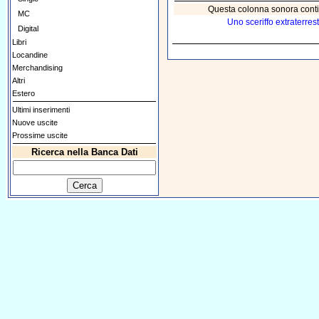
Questa colonna sonora contie
MC
Uno sceriffo extraterres
Digital
Libri
Locandine
Merchandising
Altri
Estero
Ultimi inserimenti
Nuove uscite
Prossime uscite
Ricerca nella Banca Dati