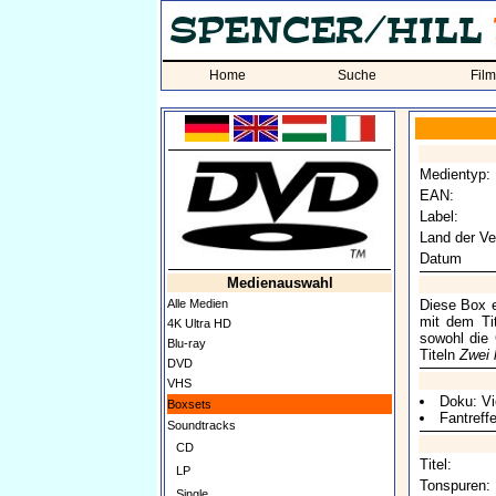
Home
Suche
Fil
Medientyp:
EAN:
Label:
Land der Ve
Datum
Medienauswahl
Alle Medien
Diese Box e
mit dem Ti
4K Ultra HD
sowohl die 
Blu-ray
Titeln
Zwei 
DVD
VHS
Doku: Vi
Boxsets
Fantreff
Soundtracks
CD
Titel:
LP
Tonspuren:
Single