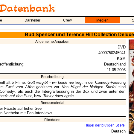
me
Darsteller
Crew
Medien
S
Bud Spencer und Terence Hill Collection Deluxe
Allgemeine Angaben
DVD
4009750245941
KSM
röffentlichung:
Deutschland
11.05.2006
Beschreibung
nthält 5 Filme.
Gott vergibt - wir beide nie
liegt in der Comedy-Fassung
tel
Zwei vom Affen gebissen
vor. Von
Hügel der blutigen Stiefel
sind
Comedy-, als auch die Intergralfassung in der Box und zwar unter den
hau'n auf den Putz
, bzw.
Trinity rides again
.
Bonusmaterial
er Fäuste auf hoher See
en Northeim mit Fan-Interviews
Filmdaten
Hügel der blutigen Stiefel
Deutsch