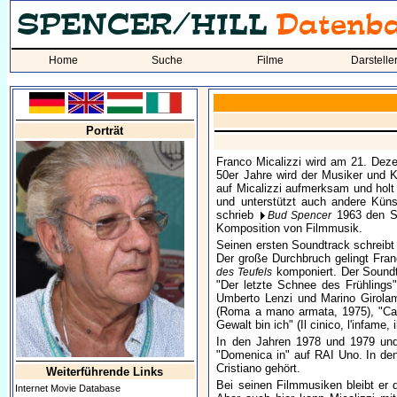
Home
Suche
Filme
Darstelle
Porträt
Franco Micalizzi wird am 21. Deze
50er Jahre wird der Musiker und
auf Micalizzi aufmerksam und holt
und unterstützt auch andere Küns
schrieb
1963 den So
Bud Spencer
Komposition von Filmmusik.
Seinen ersten Soundtrack schreibt
Der große Durchbruch gelingt Fran
komponiert. Der Soundtr
des Teufels
"Der letzte Schnee des Frühlings"
Umberto Lenzi und Marino Girolami,
(Roma a mano armata, 1975), "Camo
Gewalt bin ich" (Il cinico, l'infame
In den Jahren 1978 und 1979 und s
"Domenica in" auf RAI Uno. In de
Cristiano gehört.
Weiterführende Links
Bei seinen Filmmusiken bleibt er d
Internet Movie Database