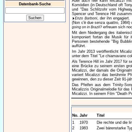
Aber auch hier kann Micalizzi mit
Datenbank-Suche
Komödien (in Deutschland oft Tony
und "Das Schlitzohr vom Highway 1
Spencer und Terence Hill zusamm
, der ihn engagiert
Enzo Barboni
(Non c'è due senza quattro, 1984)
erfreuen sich noc
going on in Brazil?
Mit dem Niedergang des italienis
komponiert fortan die Musik für 
Personen bestehende "Big Bubblin
aufführt.
Im Jahr 2013 veröffentlicht Micaliz
unter dem Titel "Le chiamavano col
Als Terence Hill im Jahr 2017 für
eine Brücke zu seinem ersten gro
Micalizzi, der damals die Origina
variiert Micalizzi das berühmte P
gewinnen, den zu dieser Zeit 91-jä
Das Pfeifen aus dem Trinity-Son
Micalizzis Originalmelodie für das
Micalizzi. In seinem Film "Death Pr
No.
Jahr
Titel
1
1970
Die rechte und die l
2
1983
Zwei bärenstarke Ty