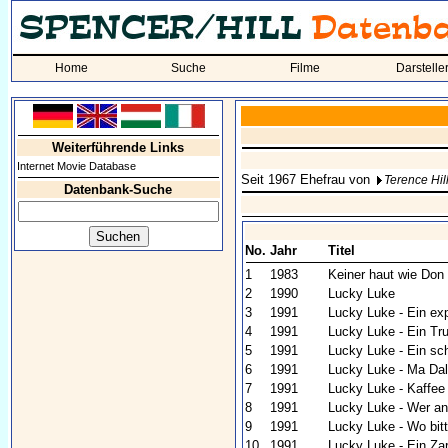
Home
Suche
Filme
Darstelle
Weiterführende Links
Internet Movie Database
Seit 1967 Ehefrau von
Terence Hil
Datenbank-Suche
No.
Jahr
Titel
1
1983
Keiner haut wie Don
2
1990
Lucky Luke
3
1991
Lucky Luke - Ein ex
4
1991
Lucky Luke - Ein Tr
5
1991
Lucky Luke - Ein sc
6
1991
Lucky Luke - Ma Dalt
7
1991
Lucky Luke - Kaffe
8
1991
Lucky Luke - Wer and
9
1991
Lucky Luke - Wo bitt
10
1991
Lucky Luke - Ein Za