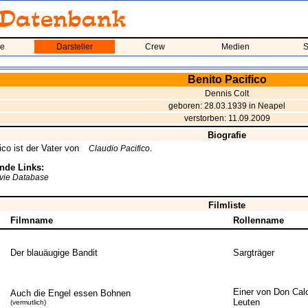
me
Darsteller
Crew
Medien
S
Benito Pacifico
Dennis Colt
geboren: 28.03.1939 in Neapel
verstorben: 11.09.2009
Biografie
ico ist der Vater von
.
Claudio Pacifico
nde Links:
ovie Database
Filmliste
Filmname
Rollenname
Der blauäugige Bandit
Sargträger
Einer von Don Cal
Auch die Engel essen Bohnen
Leuten
(vermutlich)