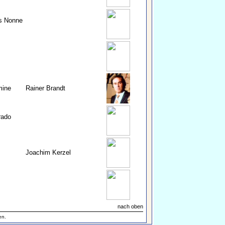
ls Nonne
mine
Rainer Brandt
rado
Joachim Kerzel
nach oben
en.