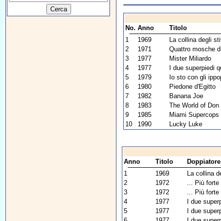
No.
Anno
Titolo
1
1969
La collina degli sti
2
1971
Quattro mosche di 
3
1977
Mister Miliardo
4
1977
I due superpiedi qu
5
1979
Io sto con gli ipp
6
1980
Piedone d'Egitto
7
1982
Banana Joe
8
1983
The World of Don 
9
1985
Miami Supercops (I 
10
1990
Lucky Luke
Anno
Titolo
Doppiatore
1
1969
La collina de
2
1972
... Più forte
3
1972
... Più forte
4
1977
I due superp
5
1977
I due superp
6
1977
I due superp