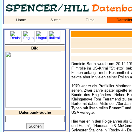
Home
Suche
Filme
Darstelle
Bild
Dominic Barto wurde am 20.12.193
Filmrolle im US-Krimi "Stiletto" b
Filmen anfangs mehr Bekanntheit v
zeigte aber in vielen seiner Rollen
1970 war er als Profikiller Mortimer
sehen. Zwei Jahre später spielte e
Bande des Engländers. Neben Bud 
Kleinganove Tom Ferramenti zu se
Barto mit dabei. Mitte der 70er-Jahr
Typen mit ihren tollen Brummi" und 
Datenbank-Suche
USA verlegte.
Hier war er in den Folgejahren als 
und Hutch", "Hardcastle & McCormic
Sylvester Stallone in "Rocky 4 - D