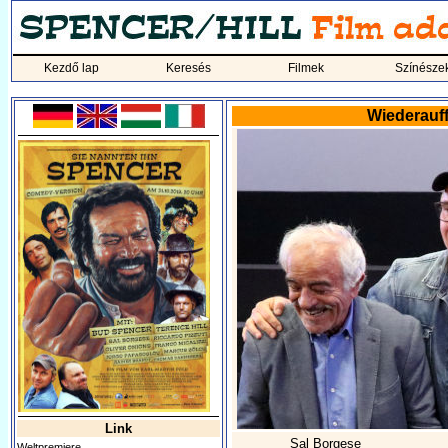
Kezdő lap
Keresés
Filmek
Színésze
Wiederauf
Link
Sal Borgese
Weltpremiere