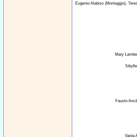
Eugenio Alabiso
(Montaggio),
Tere
Mary Lambe
Sibylle
Fausto Ancil
Vanja A