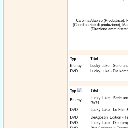
Carolina Alabiso
(Produttrice),
P
(Coordinatrice di produzione),
Ma
(Direzione amministrat
Typ
Titel
Blu-ray
Lucky Luke - Serie und
DVD
Lucky Luke - Die kompl
Titel
Typ
Lucky Luke - Serie und
Blu-ray
rays)
DVD
Lucky Luke - Le Film &
DVD
DeAgostini Edition - Te
DVD
Lucky Luke - Die kompl