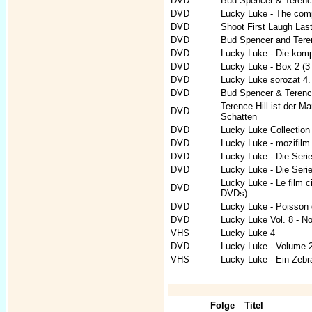
DVD
Bud Spencer & Terence
DVD
Lucky Luke - The comp
DVD
Shoot First Laugh Las
DVD
Bud Spencer and Teren
DVD
Lucky Luke - Die komp
DVD
Lucky Luke - Box 2 (
DVD
Lucky Luke sorozat 4.
DVD
Bud Spencer & Terence 
Terence Hill ist der Ma
DVD
Schatten
DVD
Lucky Luke Collection
DVD
Lucky Luke - mozifilm
DVD
Lucky Luke - Die Seri
DVD
Lucky Luke - Die Serie
Lucky Luke - Le film c
DVD
DVDs)
DVD
Lucky Luke - Poisson d
DVD
Lucky Luke Vol. 8 - N
VHS
Lucky Luke 4
DVD
Lucky Luke - Volume 
VHS
Lucky Luke - Ein Zebra
Folge
Titel