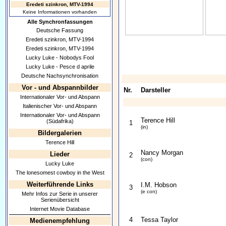
Eredeti szinkron, MTV-1994
Keine Informationen vorhanden
Alle Synchronfassungen
Deutsche Fassung
Eredeti szinkron, MTV-1994
Eredeti szinkron, MTV-1994
Lucky Luke - Nobodys Fool
Lucky Luke - Pesce d aprile
Deutsche Nachsynchronisation
Vor - und Abspannbilder
Nr.
Darsteller
Internationaler Vor- und Abspann
Italienischer Vor- und Abspann
Internationaler Vor- und Abspann
Terence Hill
(Südafrika)
1
(in)
Bildergalerien
Terence Hill
Nancy Morgan
Lieder
2
(con)
Lucky Luke
The lonesomest cowboy in the West
Weiterführende Links
I.M. Hobson
3
(e con)
Mehr Infos zur Serie in unserer
Serienübersicht
Internet Movie Database
4
Tessa Taylor
Medienempfehlung