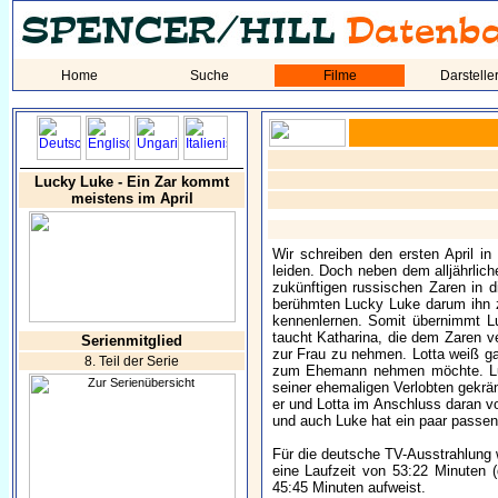
Home
Suche
Filme
Darstelle
Lucky Luke - Ein Zar kommt
meistens im April
Wir schreiben den ersten April i
leiden. Doch neben dem alljährli
zukünftigen russischen Zaren in 
berühmten Lucky Luke darum ihn zu
kennenlernen. Somit übernimmt Lu
taucht Katharina, die dem Zaren ve
Serienmitglied
zur Frau zu nehmen. Lotta weiß gar
8. Teil der Serie
zum Ehemann nehmen möchte. Luke
seiner ehemaligen Verlobten gekrän
er und Lotta im Anschluss daran v
und auch Luke hat ein paar passende
Für die deutsche TV-Ausstrahlung 
eine Laufzeit von 53:22 Minuten 
45:45 Minuten aufweist.