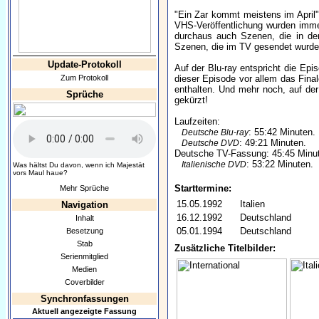
"Ein Zar kommt meistens im April
VHS-Veröffentlichung wurden imme
durchaus auch Szenen, die in de
Szenen, die im TV gesendet wurde
Update-Protokoll
Auf der Blu-ray entspricht die Epi
Zum Protokoll
dieser Episode vor allem das Final
enthalten. Und mehr noch, auf der
Sprüche
gekürzt!
Laufzeiten:
: 55:42 Minuten.
Deutsche Blu-ray
: 49:21 Minuten.
Deutsche DVD
Deutsche TV-Fassung: 45:45 Minute
: 53:22 Minuten.
Italienische DVD
Was hältst Du davon, wenn ich Majestät
vors Maul haue?
Starttermine:
Mehr Sprüche
15.05.1992
Italien
Navigation
16.12.1992
Deutschland
Inhalt
05.01.1994
Deutschland
Besetzung
Stab
Zusätzliche Titelbilder:
Serienmitglied
Medien
Coverbilder
Synchronfassungen
Aktuell angezeigte Fassung