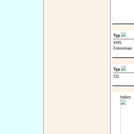
Typ
VHS
Fotoroman
Typ
CD
Italien