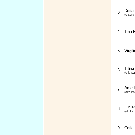
Doria
3
(e con)
4
Tina 
5
Virgil
Titina
6
(e la pa
Amede
7
(altri in
Lucia
8
(als Lu
9
Carlo