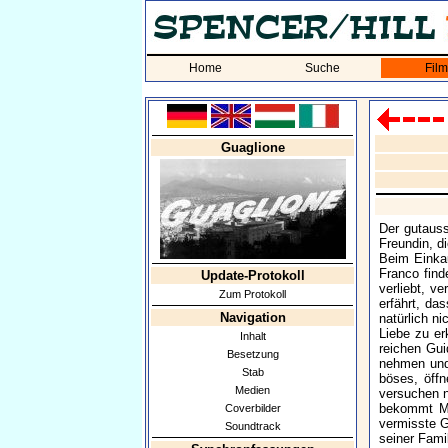
Home
Suche
Fil
Guaglione
Der gutauss
Freundin, d
Beim Einkau
Franco find
Update-Protokoll
verliebt, v
Zum Protokoll
erfährt, da
Navigation
natürlich n
Liebe zu er
Inhalt
reichen Gui
Besetzung
nehmen und 
Stab
böses, öffn
Medien
versuchen n
bekommt Ma
Coverbilder
vermisste G
Soundtrack
seiner Fami