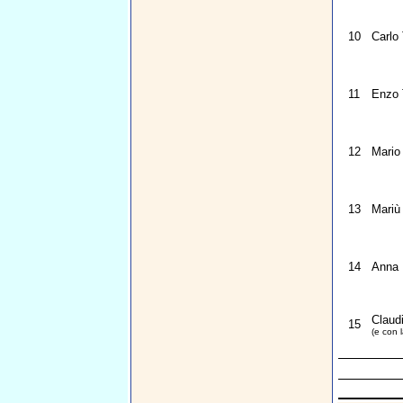
10
Carlo
11
Enzo 
12
Mario
13
Mariù
14
Anna 
Claudi
15
(e con l