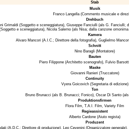
Stab
Musik
Franco Langella
(Commento musicale e direz
Drehbuch
ni Grimaldi
(Soggetto e sceneggiatura),
Giuseppe Fanciulli
(als G. Fanciulli;
(Soggetto e sceneggiatura),
Nicola Salerno
(als Nisa; dalla canzone omonima 
Kamera
Alvaro Mancori
(A.I.C.; Direttore della fotografia),
Guglielmo Mancor
Schnitt
Nino Baragli
(Montatore)
Bauten
Piero Filippone
(Architetto scenografo),
Fulvio Barsott
Maske
Giovanni Ranieri
(Truccatore)
Continuity
Vyera Goicovich
(Segretaria di edizione)
Ton
Bruno Brunacci
(als B. Brunacci; Fonico),
Oscar Di Santo
(als
Produktionsfirmen
Flora Film
,
T.A.I. Film
,
Variety Film
Regieassistent
Alberto Cardone
(Aiuto regista)
Produzent
dati
(A.D.C.; Direttore di produzione),
Leo Cevenini
(Organizzatore generale),