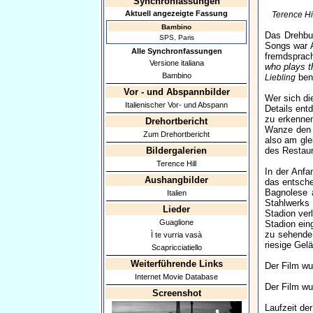
Synchronfassungen
Aktuell angezeigte Fassung
Terence Hi
Bambino
Das Drehbuc
SPS, Paris
Songs war A
Alle Synchronfassungen
fremdsprac
Versione italiana
who plays t
Bambino
benu
Liebling
Vor - und Abspannbilder
Wer sich di
Italienischer Vor- und Abspann
Details ent
zu erkenne
Drehortbericht
Wanze den B
Zum Drehortbericht
also am gle
Bildergalerien
des Restaur
Terence Hill
In der Anfa
Aushangbilder
das entsche
Bagnolese a
Italien
Stahlwerks 
Lieder
Stadion ver
Guaglione
Stadion ein
zu sehende 
Ì te vurria vasà
riesige Gel
Scapricciatiello
Weiterführende Links
Der Film wur
Internet Movie Database
Der Film wu
Screenshot
Laufzeit de