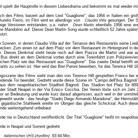
spielt die Hauptrolle in diesem Liebesdrama und bekommt es mal wieder mit
ll
h des Films basiert auf dem Lied "Guaglione", das 1956 in Italien ein große
urelio Fierro, im Film wird es allerdings von
gesungen. Der So
Claudio Villa
hige Versionen entstanden, u.a. nahm
ebenfalls 1956 eine en
Dean Martin
he Mandolino
auf. Dieser Dean Martin Song wurde schließlich 52 Jahre späte
tzt.
e Szenen, in denen Claudio Villa auf der Terrasse des Restaurants seine Lied
decken. Zum einen ist auf dem Platz vor dem Restaurant im Hintergrund in d
n. Dieses Denkmal steht heute noch auf dem Piazza dei Martiri und war 
us direkt an dem Denkmal vorbei durch eine Toreinfahrt zum Polizeirevier. 
ichen Platz wie das Restaurant aus "Guaglione". Das zweite Detail betrifft 
ants zu sehen ist. Hier wird das Bier Peroni beworben, für das Terence Hill 1
ngsszene des Films sieht man den von Terence Hill gespielten Franco bei ei
idende Tor beendet. Gedreht wurde diese Szene im "Campo dell'Ilva Bagnoli", 
us dem neapolitanischen Stadtteil Bagnoli. Das Stadion bot Platz für 80
der Stadt Neapel in der Via Enrico Cocchia. Der Verein löste sich im Jahr 
lor an Bedeutung und wurde kurz darauf abgerissen, auch weil in der unmitte
geweiht wurde - das heutige "Stadio Diego Armando Maradona", die Heimstät
gigantische Stahlwerk ereilte im Übrigen das gleiche Schicksal. Auch dieses
ände weitestgehend unbebaut.
de nie in Deutschland veröffentlicht. Der Titel "Guaglione" heißt im neapolita
rde in Neapel und Sorrent gedreht.
r
: 93:44 Min.
italienischen VHS (Avofilm)