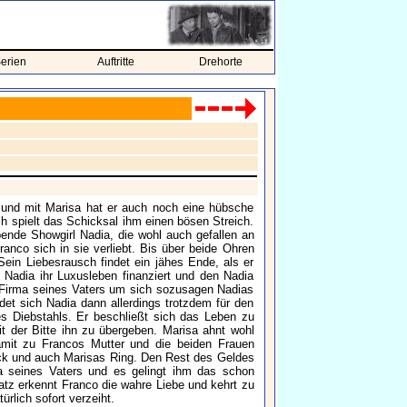
erien
Auftritte
Drehorte
 und mit Marisa hat er auch noch eine hübsche
h spielt das Schicksal ihm einen bösen Streich.
bende Showgirl Nadia, die wohl auch gefallen an
anco sich in sie verliebt. Bis über beide Ohren
Sein Liebesrausch findet ein jähes Ende, als er
 Nadia ihr Luxusleben finanziert und den Nadia
er Firma seines Vaters um sich sozusagen Nadias
et sich Nadia dann allerdings trotzdem für den
s Diebstahls. Er beschließt sich das Leben zu
it der Bitte ihn zu übergeben. Marisa ahnt wohl
damit zu Francos Mutter und die beiden Frauen
ck und auch Marisas Ring. Den Rest des Geldes
 seines Vaters und es gelingt ihm das schon
tz erkennt Franco die wahre Liebe und kehrt zu
rlich sofort verzeiht.