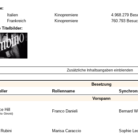
e:
Italien
Kinopremiere
4.968.279 Bes
Frankreich
Kinopremiere
760.793 Besuc
 Titelbilder:
Zusätzliche Inhaltsangaben einblenden
Besetzung
ller
Rollenname
Synchron
Vorspann
e Hill
Franco Danieli
Bernard Wo
io Girotti)
 Rubini
Marisa Caraccio
Sophie Lec