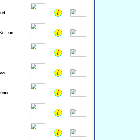
ert
Kerjean
ssy
érini