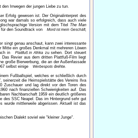
 den Irrwegen der jungen Liebe zu tun.
r Erfolg gewesen ist. Der Originalinterpret des
ng war damals so erfolgreich, dass auch viele
glischsprachige Version mit dem Titel
The Man
r für den Soundtrack von
Mord ist mein Geschäft,
er singt genau anschaut, kann zwei interessante
er Mitte ein großes Denkmal mit mehreren Löwen
auch in
zu sehen. Dort steuert
Plattfuß in Afrika
Das Revier aus dem dritten Plattfuß-Film liegt
eine große Bierwerbung, die an der Außenfassade
967 selbst einige
drehte.
Werbespots
nem Fußballspiel, welches er schließlich durch
seinerzeit die Heimspielstätte des Vereins Ilva
00 Zuschauer und lag direkt vor den Toren des
1960 nach finanziellen Schwierigkeiten auf. Das
lbaren Nachbarschaft 1959 ein deutlich größeres
te des SSC Neapel. Das im Hintergrund sehr gut
 wurde mittlerweile abgerissen. Aktuell ist das
nischen Dialekt soviel wie "kleiner Junge".