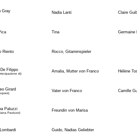
n Gray
Nadia Lanti
Claire Guib
Pica
Tina
Germaine 
io Riento
Rocco, Gitarrenspieler
 De Filippo
Amalia, Mutter von Franco
Hélène To
rtecipazione di)
o Girard
Vater von Franco
Camille Gu
terpreti)
na Paluzzi
Freundin von Marisa
ciana Paoluzzi)
 Lombardi
Guido, Nadias Geliebter