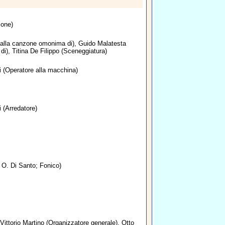
ione)
 dalla canzone omonima di),
Guido Malatesta
di),
Titina De Filippo
(Sceneggiatura)
i
(Operatore alla macchina)
i
(Arredatore)
 O. Di Santo; Fonico)
Vittorio Martino
(Organizzatore generale),
Otto