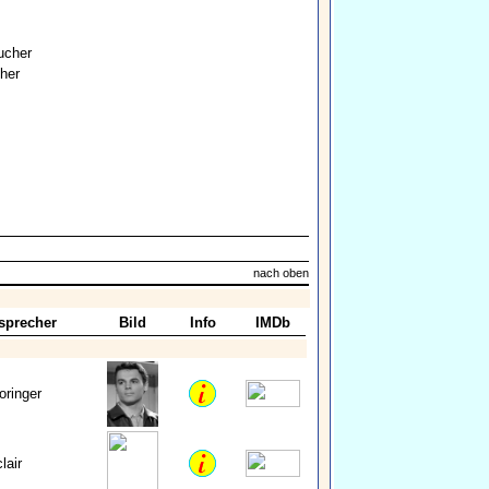
ucher
her
nach oben
sprecher
Bild
Info
IMDb
ringer
lair