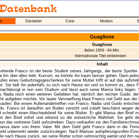
me
Darsteller
Crew
Medien
S
Guaglione
Guaglione
Italien 1956 - 94 Min.
Internationale Titel einblenden
Inhalt
ehende Franco ist der beste Student seines Jahrgangs, der beste Sportler
ie ihn über alles liebt. Kurzum, es könnte ihn kaum besser gehen. Dann jedoc
fen eines Geburtstagsgeschenkes für seine Mutter trifft er auf das aufstre
et. Sie lädt ihn jedenfalls zu sich nach Hause ein und so kommt es, dass Fr
ernachlässigt er nun sein Studium und lässt auch seine Marisa links liegen. 
ss Nadia noch einen weiteren Geliebten hat, nämlich den reichen Guido, der
icht aufgeben möchte. Vor lauter Verzweiflung klaut Franco viel Geld aus d
kaufen. Bei einem Aufeinandertreffen von Franco, Nadia und Guido entscheid
do. Franco ist daraufhin am Boden zerstört und zutieft beschämt wegen de
schreibt einen Abschiedsbrief für seine Mutter. Er gibt Marisa den Brief m
et den Brief sofort und erkennt so die entsetzliche Wahrheit. Sie geht 
un das verlorene Geld aufzutreiben. Dazu verkaufen sie den Familienschmu
risa dann von ihrem Vater. Mit dem Geld geht Franco dann in die Firma
eld unbemerkt wieder zurückzulegen. Nach Marisas aufopferungsvollen Einsa
lie nach Hause zurück, wo seine Mutter schon sehnsüchtig wartet und ihm natü