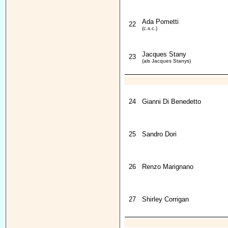
Ada Pometti
22
(c.s.c.)
Jacques Stany
23
(als Jacques Stanys)
24
Gianni Di Benedetto
25
Sandro Dori
26
Renzo Marignano
27
Shirley Corrigan