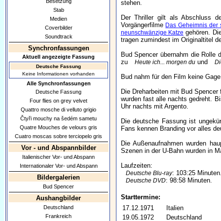
Besetzung
stehen.
Stab
Der Thriller gilt als Abschluss 
Medien
Vorgängerfilme
Das Geheimnis der
Coverbilder
gehören. Die 
neunschwänzige Katze
Soundtrack
tragen zumindest im Originaltitel 
Synchronfassungen
Bud Spencer übernahm die Rolle de
Aktuell angezeigte Fassung
zu
und
Heute ich... morgen du
Di
Deutsche Fassung
Keine Informationen vorhanden
Bud nahm für den Film keine Gage
Alle Synchronfassungen
Die Dreharbeiten mit Bud Spencer 
Deutsche Fassung
wurden fast alle nachts gedreht. B
Four flies on grey velvet
Uhr nachts mit Argento.
Quattro mosche di velluto grigio
Čtyři mouchy na šedém sametu
Die deutsche Fassung ist ungekür
Quatre Mouches de velours gris
Fans kennen Branding vor alles d
Cuatro moscas sobre terciopelo gris
Die Außenaufnahmen wurden haupt
Vor - und Abspannbilder
Szenen in der U-Bahn wurden in Ma
Italienischer Vor- und Abspann
Laufzeiten:
Internationaler Vor- und Abspann
: 103:25 Minuten
Deutsche Blu-ray
Bildergalerien
: 98:58 Minuten.
Deutsche DVD
Bud Spencer
Starttermine:
Aushangbilder
Deutschland
17.12.1971
Italien
Frankreich
19.05.1972
Deutschland