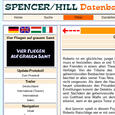
Home
Suche
Filme
Darstelle
Vier Fliegen auf grauem Samt
Roberto ist ein glücklicher, junge
muss er feststellen, dass er seit 
den Fremden in einem alten Theat
Verfolger. Von der Tribüne des
Update-Protokoll
geheimnisvollen Beobachter tyrann
Zum Protokoll
beichtet er alles seiner Frau Nina
Trailer
nicht vergessen. Als dann die Haus
heuert unterdessen den Privatde
Deutschland
Ermittlungen kommt der Detektiv s
International (Teaser)
wird. Nachdem der geheimnisvolle
International
von Gottfried eine Waffe um dem
Italien
erkennt, wem er die ganze Tortur z
Navigation
spielt in diesem Psy
Bud Spencer
Inhalt
Roberto Ratschläge wie er mit sei