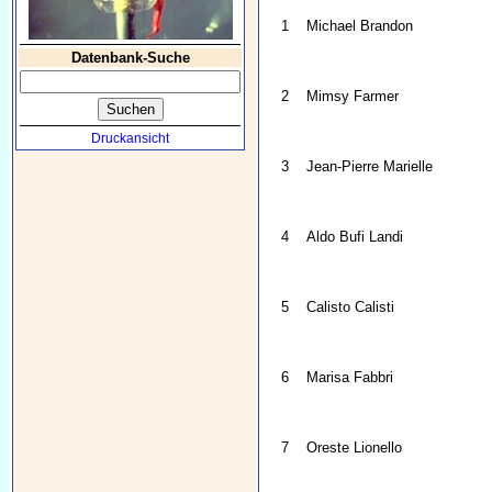
1
Michael Brandon
Datenbank-Suche
2
Mimsy Farmer
Druckansicht
3
Jean-Pierre Marielle
4
Aldo Bufi Landi
5
Calisto Calisti
6
Marisa Fabbri
7
Oreste Lionello