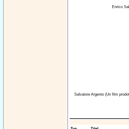
Enrico Sa
Salvatore Argento
(Un film prodo
Typ
Titel