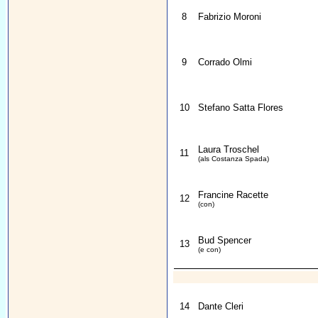
8
Fabrizio Moroni
9
Corrado Olmi
10
Stefano Satta Flores
Laura Troschel
11
(als Costanza Spada)
Francine Racette
12
(con)
Bud Spencer
13
(e con)
14
Dante Cleri