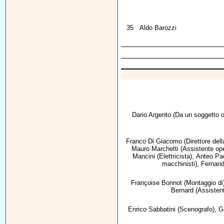
35
Aldo Barozzi
Dario Argento
(Da un soggetto or
Franco Di Giacomo
(Direttore dell
Mauro Marchetti
(Assistente op
Mancini
(Elettricista),
Anteo Pac
macchinisti),
Fernand
Françoise Bonnot
(Montaggio di
Bernard
(Assisten
Enrico Sabbatini
(Scenografo),
G