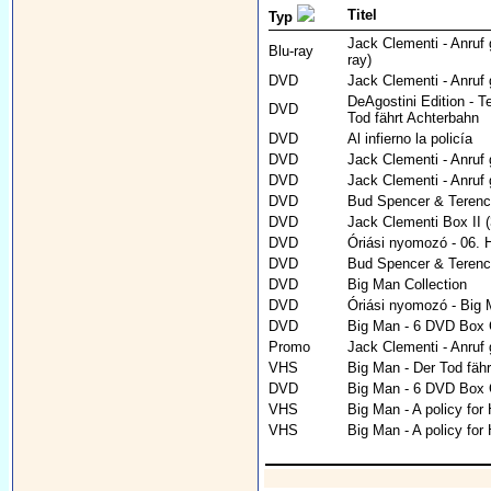
Titel
Typ
Jack Clementi - Anruf 
Blu-ray
ray)
DVD
Jack Clementi - Anruf
DeAgostini Edition - Te
DVD
Tod fährt Achterbahn
DVD
Al infierno la policía
DVD
Jack Clementi - Anruf
DVD
Jack Clementi - Anruf
DVD
Bud Spencer & Terence
DVD
Jack Clementi Box II 
DVD
Óriási nyomozó - 06. H
DVD
Bud Spencer & Terence 
DVD
Big Man Collection
DVD
Óriási nyomozó - Big 
DVD
Big Man - 6 DVD Box C
Promo
Jack Clementi - Anruf 
VHS
Big Man - Der Tod fäh
DVD
Big Man - 6 DVD Box C
VHS
Big Man - A policy for 
VHS
Big Man - A policy for 