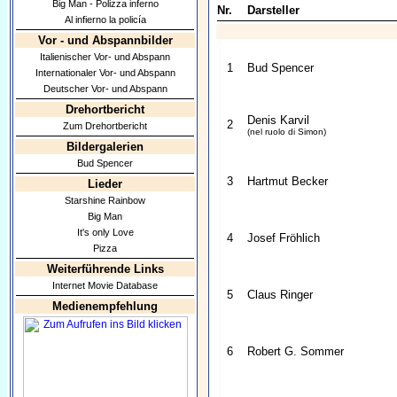
Big Man - Polizza inferno
Nr.
Darsteller
Al infierno la policía
Vor - und Abspannbilder
Italienischer Vor- und Abspann
1
Bud Spencer
Internationaler Vor- und Abspann
Deutscher Vor- und Abspann
Drehortbericht
Denis Karvil
2
Zum Drehortbericht
(nel ruolo di Simon)
Bildergalerien
Bud Spencer
3
Hartmut Becker
Lieder
Starshine Rainbow
Big Man
It's only Love
4
Josef Fröhlich
Pizza
Weiterführende Links
Internet Movie Database
5
Claus Ringer
Medienempfehlung
6
Robert G. Sommer