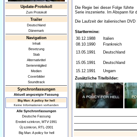
Update-Protokoll
Die Regie bei dieser Folge führte
Serie inszenierte. Im Abspann für 
Zum Protokoll
Trailer
Die Laufzeit der italienischen DVD
Deutschland
Dänemark
Starttermine:
Navigation
30.12.1988
Italien
Inhalt
08.10.1990
Frankreich
Besetzung
13.05.1991
Deutschland
Stab
Alternativtitel
15.05.1991
Deutschland
Serienmitglied
15.12.1991
Ungarn
Medien
Coverbilder
Zusätzliche Titelbilder:
Soundtrack
Synchronfassungen
Aktuell angezeigte Fassung
Big Man: A policy for hell
Keine Informationen vorhanden
Alle Synchronfassungen
Deutsche Fassung
Eredeti szinkron, MTV-1991
Új szinkron, RTL-2001
Big Man: A policy for hell