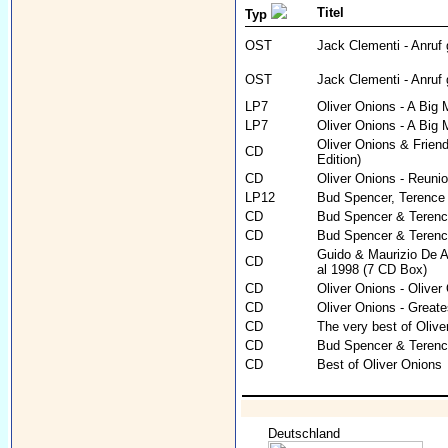
Titel
Typ
OST
Jack Clementi - Anruf g
OST
Jack Clementi - Anruf 
LP7
Oliver Onions - A Big 
LP7
Oliver Onions - A Big 
Oliver Onions & Friend
CD
Edition)
CD
Oliver Onions - Reuni
LP12
Bud Spencer, Terence H
CD
Bud Spencer & Terence 
CD
Bud Spencer & Terence 
Guido & Maurizio De An
CD
al 1998 (7 CD Box)
CD
Oliver Onions - Oliver
CD
Oliver Onions - Greate
CD
The very best of Olive
CD
Bud Spencer & Terence 
CD
Best of Oliver Onions
Deutschland