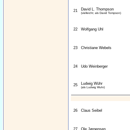
David L. Thompson
21
(vielleicht; als David Tompson)
22
Wolfgang Uhl
23
Christiane Webels
24
Udo Weinberger
Ludwig Wühr
25
(als Ludwig Wuhr)
26
Claus Seibel
27
Ole Jørgensen