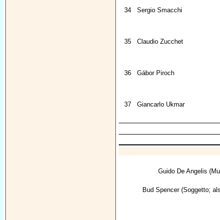
34
Sergio Smacchi
35
Claudio Zucchet
36
Gábor Piroch
37
Giancarlo Ukmar
Guido De Angelis
(Mu
Bud Spencer
(Soggetto; als