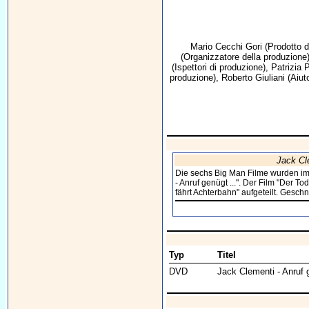
Mario Cecchi Gori
(Prodotto 
(Organizzatore della produzione
(Ispettori di produzione),
Patrizia P
produzione),
Roberto Giuliani
(Aiuto
Jack Cle
Die sechs Big Man Filme wurden im 
- Anruf genügt ...". Der Film "Der T
fährt Achterbahn" aufgeteilt. Gesch
Typ
Titel
DVD
Jack Clementi - Anruf