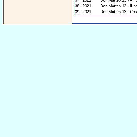
37
2021
Don Matteo 13 - Amo
38
2021
Don Matteo 13 - Il sa
39
2021
Don Matteo 13 - Così 