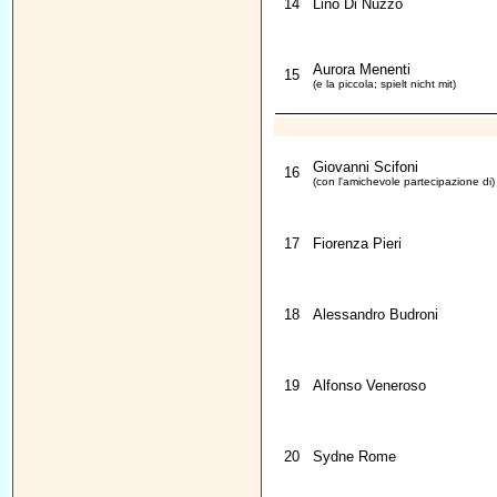
14
Lino Di Nuzzo
Aurora Menenti
15
(e la piccola; spielt nicht mit)
Giovanni Scifoni
16
(con l'amichevole partecipazione di)
17
Fiorenza Pieri
18
Alessandro Budroni
19
Alfonso Veneroso
20
Sydne Rome