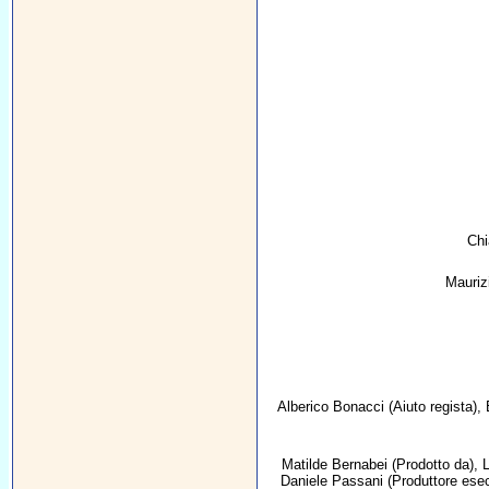
Chi
Mauriz
Alberico Bonacci
(Aiuto regista),
Matilde Bernabei
(Prodotto da),
L
Daniele Passani
(Produttore esec