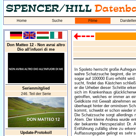
Home
Suche
Filme
Darstelle
Don Matteo 12 - Non avrai altro
Dio all'infuori di me
In Spoleto herrscht große Aufregung
wahre Schatzsuche beginnt, die i
sogar auf 100000 Euro erhöht wird
sucht, findet das Kästchen schließl
er die Urheber dieser Schritte er
Serienmitglied
sich im Krankenhaus glücklicherw
246. Teil der Serie
getroffen, welches er immer an ei
Geldkiste mit Gewalt abnehmen wol
überhaupt hinter der ominösen Sch
kommt, schwebt er schon wieder in
Die Schatzsuche sorgt allerdings n
Atem. Der kleine Andrea wurde entf
der bekannte Herzspezialist Dr. 
Entführung zufällig ohne zu erken
Update-Protokoll
Auffassungsgabe gelingt es sehr sc