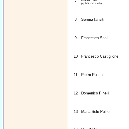
7
(spielt nicht mit)
8
Serena Iansiti
9
Francesco Scali
10
Francesco Castiglione
11
Pietro Pulcini
12
Domenico Pinelli
13
Maria Sole Pollio