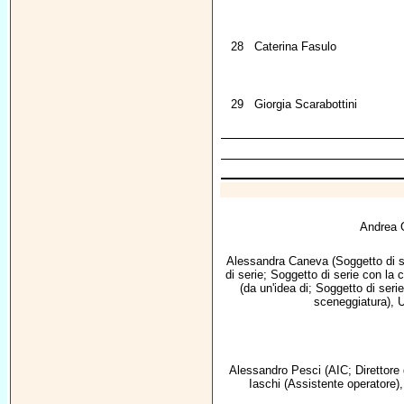
28
Caterina Fasulo
29
Giorgia Scarabottini
Andrea 
Alessandra Caneva
(Soggetto di s
di serie; Soggetto di serie con la 
(da un'idea di; Soggetto di seri
sceneggiatura),
U
Alessandro Pesci
(AIC; Direttore 
Iaschi
(Assistente operatore)