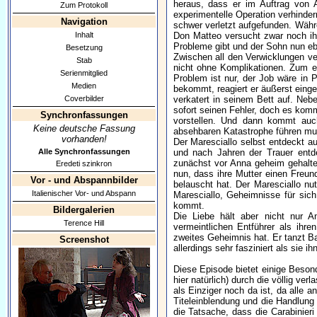
heraus, dass er im Auftrag von A
Zum Protokoll
experimentelle Operation verhinde
Navigation
schwer verletzt aufgefunden. Währ
Inhalt
Don Matteo versucht zwar noch ihn
Probleme gibt und der Sohn nun ebe
Besetzung
Zwischen all den Verwicklungen ve
Stab
nicht ohne Komplikationen. Zum e
Serienmitglied
Problem ist nur, der Job wäre in 
Medien
bekommt, reagiert er äußerst einge
Coverbilder
verkatert in seinem Bett auf. Nebe
sofort seinen Fehler, doch es kom
Synchronfassungen
vorstellen. Und dann kommt auch
Keine deutsche Fassung
absehbaren Katastrophe führen mu
vorhanden!
Der Maresciallo selbst entdeckt au
Alle Synchronfassungen
und nach Jahren der Trauer entde
zunächst vor Anna geheim gehalten
Eredeti szinkron
nun, dass ihre Mutter einen Freun
Vor - und Abspannbilder
belauscht hat. Der Maresciallo nut
Italienischer Vor- und Abspann
Maresciallo, Geheimnisse für sich
kommt.
Bildergalerien
Die Liebe hält aber nicht nur 
Terence Hill
vermeintlichen Entführer als ihre
zweites Geheimnis hat. Er tanzt Bal
Screenshot
allerdings sehr fasziniert als sie i
Diese Episode bietet einige Besond
hier natürlich) durch die völlig ve
als Einziger noch da ist, da alle a
Titeleinblendung und die Handlung
die Tatsache, dass die Carabinier