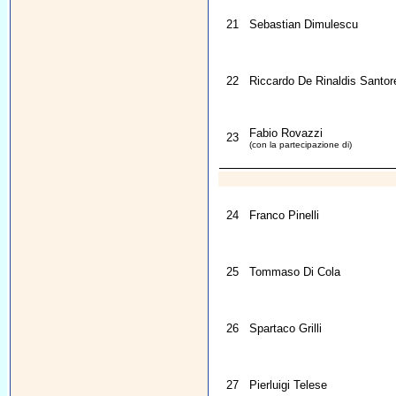
21
Sebastian Dimulescu
22
Riccardo De Rinaldis Santore
Fabio Rovazzi
23
(con la partecipazione di)
24
Franco Pinelli
25
Tommaso Di Cola
26
Spartaco Grilli
27
Pierluigi Telese