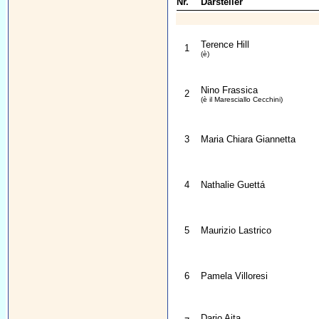
Nr.
Darsteller
Terence Hill
1
(è)
Nino Frassica
2
(è il Maresciallo Cecchini)
3
Maria Chiara Giannetta
4
Nathalie Guettá
5
Maurizio Lastrico
6
Pamela Villoresi
Dario Aita