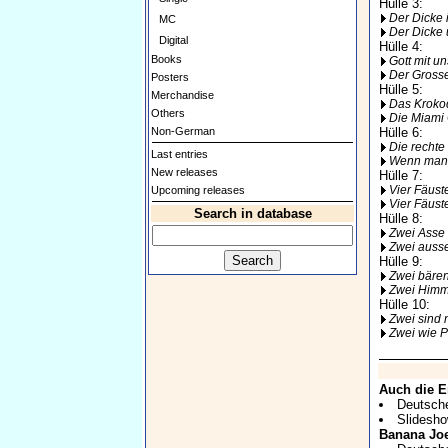
Hülle 3:
Der Dicke 
MC
Der Dicke
Digital
Hülle 4:
Books
Gott mit un
Der Grosse
Posters
Hülle 5:
Merchandise
Das Krokod
Others
Die Miami
Non-German
Hülle 6:
Die rechte
Last entries
Wenn man v
New releases
Hülle 7:
Vier Fäust
Upcoming releases
Vier Fäust
Search in database
Hülle 8:
Zwei Asse 
Zwei auss
Hülle 9:
Zwei bären
Zwei Himm
Hülle 10:
Zwei sind 
Zwei wie 
Auch die E
Deutscher
Slidesh
Banana Jo