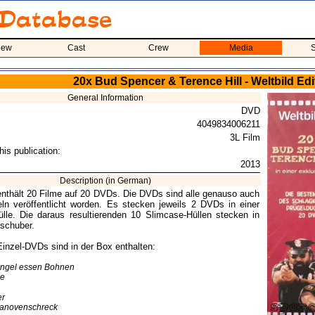
iew
Cast
Crew
Media
S
20x Bud Spencer & Terence Hill - Weltbild Ed
General Information
DVD
4049834006211
3L Film
his publication:
2013
Description (in German)
nthält 20 Filme auf 20 DVDs. Die DVDs sind alle genauso auch
ln veröffentlicht worden. Es stecken jeweils 2 DVDs in einer
lle. Die daraus resultierenden 10 Slimcase-Hüllen stecken in
schuber.
inzel-DVDs sind in der Box enthalten:
Engel essen Bohnen
e
r
Ganovenschreck