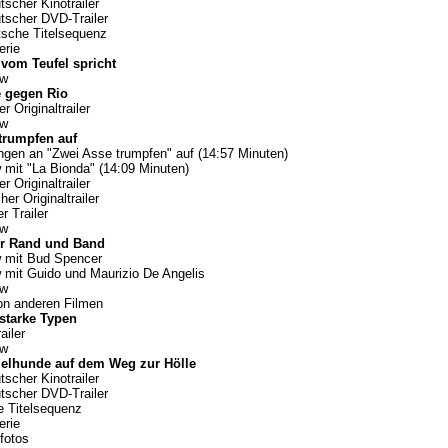
tscher Kinotrailer
utscher DVD-Trailer
tsche Titelsequenz
erie
om Teufel spricht
ow
e gegen Rio
r Originaltrailer
ow
trumpfen auf
ngen an "Zwei Asse trumpfen" auf (14:57 Minuten)
w mit "La Bionda" (14:09 Minuten)
r Originaltrailer
cher Originaltrailer
r Trailer
ow
er Rand und Band
w mit Bud Spencer
w mit Guido und Maurizio De Angelis
ow
von anderen Filmen
starke Typen
ailer
ow
elhunde auf dem Weg zur Hölle
tscher Kinotrailer
utscher DVD-Trailer
 Titelsequenz
erie
fotos