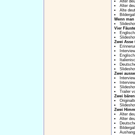
Alter deu
Alter de
Alte deu
Bildergal
Wenn man v
Slidesh
Vier Fäust
Englische
Slidesh
Zwei Asse 
Erinneru
Intervie
Englische
Italienis
Deutsche
Slidesh
Zwei auss
Intervie
Intervie
Slidesh
Trailer 
Zwei bären
Originaltr
Slidesh
Zwei Himm
Alter deu
Alter de
Deutsche
Bildergal
Aushang