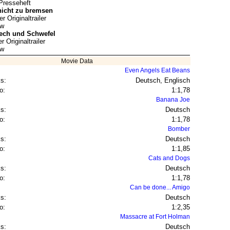
 Presseheft
nicht zu bremsen
r Originaltrailer
ow
ech und Schwefel
 Originaltrailer
ow
Movie Data
Even Angels Eat Beans
s:
Deutsch, Englisch
o:
1:1,78
Banana Joe
s:
Deutsch
o:
1:1,78
Bomber
s:
Deutsch
o:
1:1,85
Cats and Dogs
s:
Deutsch
o:
1:1,78
Can be done... Amigo
s:
Deutsch
o:
1:2,35
Massacre at Fort Holman
s:
Deutsch