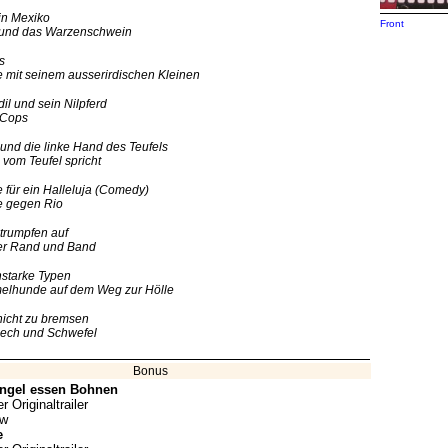
in Mexiko
Front
 und das Warzenschwein
s
 mit seinem ausserirdischen Kleinen
il und sein Nilpferd
 Cops
 und die linke Hand des Teufels
om Teufel spricht
e für ein Halleluja (Comedy)
e gegen Rio
trumpfen auf
er Rand und Band
starke Typen
elhunde auf dem Weg zur Hölle
nicht zu bremsen
Pech und Schwefel
Bonus
ngel essen Bohnen
 Originaltrailer
ow
e