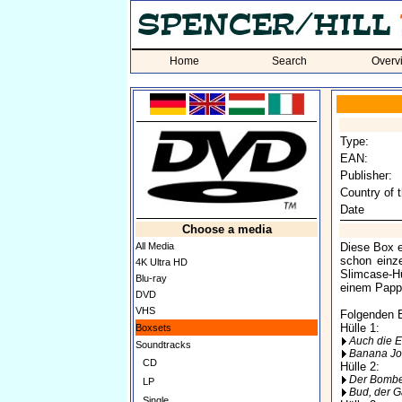
Home
Search
Overv
Type:
EAN:
Publisher:
Country of t
Date
Choose a media
All Media
Diese Box e
schon einze
4K Ultra HD
Slimcase-Hü
Blu-ray
einem Papp
DVD
VHS
Folgenden E
Hülle 1:
Boxsets
Auch die 
Soundtracks
Banana Jo
CD
Hülle 2:
Der Bombe
LP
Bud, der 
Single