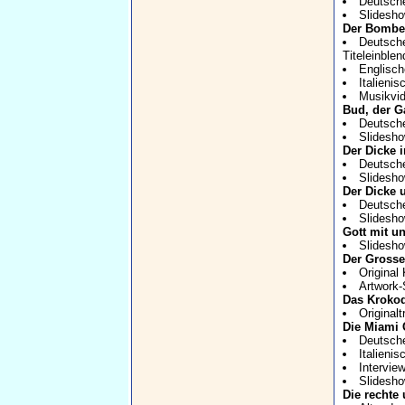
Deutscher
Slidesh
Der Bombe
Deutscher
Titeleinblen
Englische
Italienis
Musikvid
Bud, der 
Deutscher
Slidesh
Der Dicke 
Deutscher
Slidesh
Der Dicke 
Deutscher
Slidesh
Gott mit u
Slidesh
Der Grosse
Original 
Artwork-
Das Krokod
Originaltr
Die Miami
Deutscher
Italienis
Intervie
Slidesh
Die rechte 