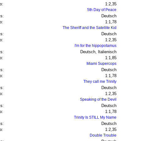
o:
1:2,35
5th Day of Peace
s:
Deutsch
o:
1:1,78
The Sheriff and the Satellite Kid
s:
Deutsch
o:
1:2,35
I'm for the hippopotamus
s:
Deutsch, Italienisch
o:
1:1,85
Miami Supercops
s:
Deutsch
o:
1:1,78
They call me Trinity
s:
Deutsch
o:
1:2,35
Speaking of the Devil
s:
Deutsch
o:
1:1,78
Trinity Is STILL My Name
s:
Deutsch
o:
1:2,35
Double Trouble