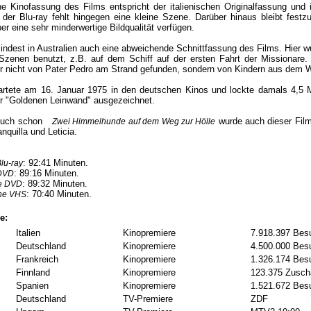
e Kinofassung des Films entspricht der italienischen Originalfassung und
der Blu-ray fehlt hingegen eine kleine Szene. Darüber hinaus bleibt festzu
ber eine sehr minderwertige Bildqualität verfügen.
indest in Australien auch eine abweichende Schnittfassung des Films. Hier w
zenen benutzt, z.B. auf dem Schiff auf der ersten Fahrt der Missionare.
r nicht von Pater Pedro am Strand gefunden, sondern von Kindern aus dem W
artete am 16. Januar 1975 in den deutschen Kinos und lockte damals 4,5 M
er "Goldenen Leinwand" ausgezeichnet.
auch schon
wurde auch dieser Film
Zwei Himmelhunde auf dem Weg zur Hölle
nquilla und Leticia.
: 92:41 Minuten.
lu-ray
: 89:16 Minuten.
DVD
: 89:32 Minuten.
he DVD
: 70:40 Minuten.
che VHS
e:
Italien
Kinopremiere
7.918.397 Bes
Deutschland
Kinopremiere
4.500.000 Bes
Frankreich
Kinopremiere
1.326.174 Bes
Finnland
Kinopremiere
123.375 Zusch
Spanien
Kinopremiere
1.521.672 Bes
Deutschland
TV-Premiere
ZDF