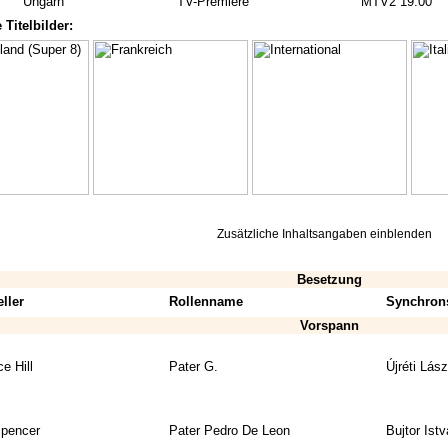
Ungarn
TV-Premiere
MTV2 19:00
 Titelbilder:
Zusätzliche Inhaltsangaben einblenden
Besetzung
ller
Rollenname
Synchron
Vorspann
e Hill
Pater G.
Újréti Lász
pencer
Pater Pedro De Leon
Bujtor Ist