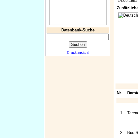
14.08.1993
Zusätzliche
Datenbank-Suche
Druckansicht
Nr.
Darste
1
Terenc
2
Bud S