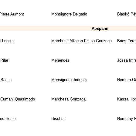
Pierre Aumont
Monsignore Delgado
Blaskó Pét
Abspann
t Loggia
Marchese Alfonso Felipo Gonzaga
Bács Fere
Pilar
Menendez
Józsa Imr
 Basile
Monsignore Jimenez
Németh G
 Cumani Quasimodo
Marchesa Gonzaga
Kassai Ilo
es Herlin
Bischof
Némethy F