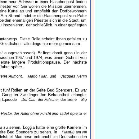
seine neue Adresse in einer Flaschenpost finden
riester vor. Sie wollen die Mission übernehmen,
eine Kutte ab und empfiehlt den Dorfbewohnern
 Am Strand findet er die Flaschenpost von Pater
eiden ehemaligen Priester sich in die Stadt, um
szenieren, der schließlich in einer gepflegten
nterwegs. Diese Rolle scheint ihnen gefallen zu
s Geistlichen - allerdings nie mehr gemeinsam.
ausgeschlossen). Er liegt damit genau in der
al
 zwischen 1967 und 1974, was einem Schnitt von
erste längere Produktionspause. Der nächste
Jahre später.
,
, und
ierre Aumont
Mario Pilar
Jacques Herlin
mt fünf Rollen an der Seite Bud Spencers. Er war
Gangster Zweifinger-Joe Bekanntheit erlangte.
r Episode
der Serie
Der Clan der Fälscher
Big
spielte er
Hector, der Ritter ohne Furcht und Tadel
zu sehen. Loggia hatte eine große Karriere im
ia
eite Bud Spencers zu sehen. In
Plattfuß am Nil
Adelstitel Marchese entspricht im Deutschen den