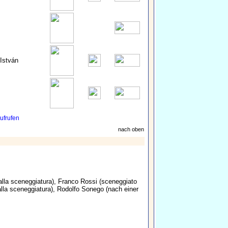
István
ufrufen
nach oben
alla sceneggiatura),
Franco Rossi
(sceneggiato
alla sceneggiatura),
Rodolfo Sonego
(nach einer