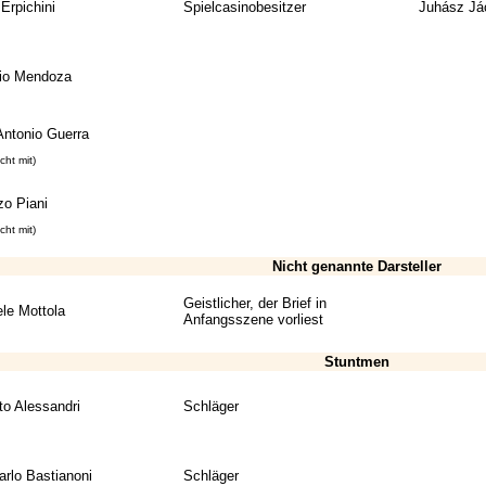
Erpichini
Spielcasinobesitzer
Juhász Jác
io Mendoza
Antonio Guerra
icht mit)
zo Piani
icht mit)
Nicht genannte Darsteller
Geistlicher, der Brief in
ele Mottola
Anfangsszene vorliest
Stuntmen
to Alessandri
Schläger
arlo Bastianoni
Schläger