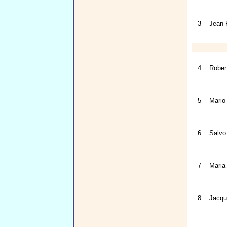
3
Jean 
4
Rober
5
Mario 
6
Salvo
7
Maria
8
Jacqu