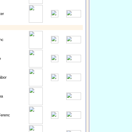
er
nc
e
ábor
na
erenc