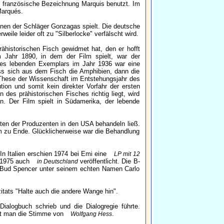
ie französische Bezeichnung Marquis benutzt. Im
Marqués.
einen der Schläger Gonzagas spielt. Die deutsche
eile leider oft zu "Silberlocke" verfälscht wird.
ähistorischen Fisch gewidmet hat, den er hofft
 Jahr 1890, in dem der Film spielt, war der
ines lebenden Exemplars im Jahr 1936 war eine
ass sich aus dem Fisch die Amphibien, dann die
e These der Wissenschaft im Entstehungsjahr des
ion und somit kein direkter Vorfahr der ersten
des prähistorischen Fisches richtig liegt, wird
. Der Film spielt in Südamerika, der lebende
aten der Produzenten in den USA behandeln ließ.
m zu Ende. Glücklicherweise war die Behandlung
 In Italien erschien 1974 bei Emi eine
LP mit 12
t 1975 auch
veröffentlicht. Die B-
in Deutschland
st Bud Spencer unter seinem echten Namen Carlo
elzitats "Halte auch die andere Wange hin".
Dialogbuch schrieb und die Dialogregie führte.
rt man die Stimme von
.
Wolfgang Hess