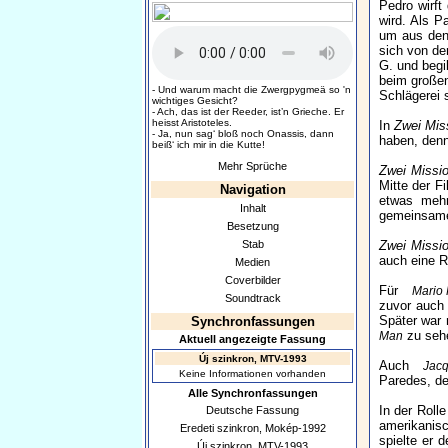
Pedro wirft
wird. Als P
um aus den 
sich von de
G. und begi
beim großen
- Und warum macht die Zwergpygmeä so 'n
Schlägerei 
wichtiges Gesicht?
- Ach, das ist der Reeder, ist’n Grieche. Er
heisst Aristoteles.
In
Zwei Mis
- Ja, nun sag‘ bloß noch Onassis, dann
haben, denn 
beiß‘ ich mir in die Kutte!
Mehr Sprüche
Zwei Missi
Mitte der F
Navigation
etwas mehr
Inhalt
gemeinsam
Besetzung
Stab
Zwei Missi
auch eine R
Medien
Coverbilder
Für
Mario 
Soundtrack
zuvor auch
Später war
Synchronfassungen
zu seh
Man
Aktuell angezeigte Fassung
Új szinkron, MTV-1993
Auch
Jacq
Keine Informationen vorhanden
Paredes, de
Alle Synchronfassungen
In der Roll
Deutsche Fassung
amerikanis
Eredeti szinkron, Mokép-1992
spielte er 
Új szinkron, MTV-1993