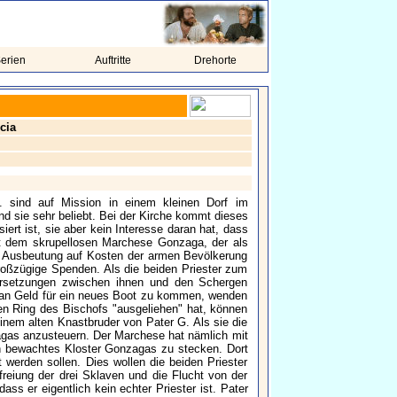
erien
Auftritte
Drehorte
cia
. sind auf Mission in einem kleinen Dorf im
d sie sehr beliebt. Bei der Kirche kommt dieses
iert ist, sie aber kein Interesse daran hat, dass
mit dem skrupellosen Marchese Gonzaga, der als
nd Ausbeutung auf Kosten der armen Bevölkerung
großzügige Spenden. Als die beiden Priester zum
ersetzungen zwischen ihnen und den Schergen
 an Geld für ein neues Boot zu kommen, wenden
en Ring des Bischofs "ausgeliehen" hat, können
inem alten Knastbruder von Pater G. Als sie die
agas anzusteuern. Der Marchese hat nämlich mit
in bewachtes Kloster Gonzagas zu stecken. Dort
werden sollen. Dies wollen die beiden Priester
efreiung der drei Sklaven und die Flucht von der
ss er eigentlich kein echter Priester ist. Pater