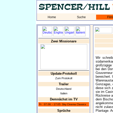
Home
Suche
Fil
Zwei Missionare
Wir schrei
südamerikan
großzügige V
bei den Dor
Gouverneur 
Update-Protokoll
bereichert.
Zum Protokoll
Warenausta
Trailer
Gonzagas, 
diese sich 
Deutschland
sie im Casi
Italien
Rückreise a
Demnächst im TV
dem Bischof
angekommen 
Fr
07.08. - 17:05
Sky Cinema Classics
nicht zulas
Sprüche
Plantage. A