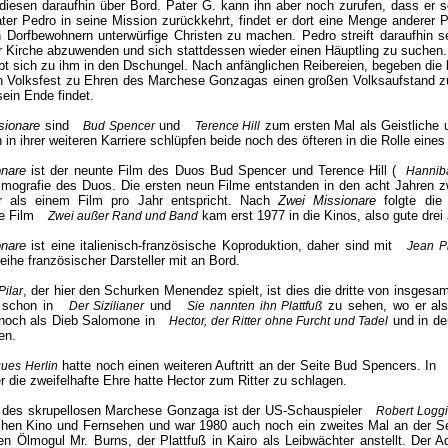
 diesen daraufhin über Bord. Pater G. kann ihn aber noch zurufen, dass er 
ater Pedro in seine Mission zurückkehrt, findet er dort eine Menge anderer P
Dorfbewohnern unterwürfige Christen zu machen. Pedro streift daraufhin s
r Kirche abzuwenden und sich stattdessen wieder einen Häuptling zu suchen.
bt sich zu ihm in den Dschungel. Nach anfänglichen Reibereien, begeben die b
 Volksfest zu Ehren des Marchese Gonzagas einen großen Volksaufstand zu in
sein Ende findet.
sionare
sind
und
zum ersten Mal als Geistliche u
Bud Spencer
Terence Hill
in ihrer weiteren Karriere schlüpfen beide noch des öfteren in die Rolle eine
onare
ist der neunte Film des Duos Bud Spencer und Terence Hill (
Hannib
ilmografie des Duos. Die ersten neun Filme entstanden in den acht Jahren
 als einem Film pro Jahr entspricht. Nach
Zwei Missionare
folgte die 
e Film
kam erst 1977 in die Kinos, also gute drei 
Zwei außer Rand und Band
onare
ist eine italienisch-französische Koproduktion, daher sind mit
Jean P
eihe französischer Darsteller mit an Bord.
, der hier den Schurken Menendez spielt, ist dies die dritte von insgesa
Pilar
 schon in
und
zu sehen, wo er als 
Der Sizilianer
Sie nannten ihn Plattfuß
 noch als Dieb Salomone in
und in de
Hector, der Ritter ohne Furcht und Tadel
en.
hatte noch einen weiteren Auftritt an der Seite Bud Spencers. In
ues Herlin
r die zweifelhafte Ehre hatte Hector zum Ritter zu schlagen.
e des skrupellosen Marchese Gonzaga ist der US-Schauspieler
Robert Logg
chen Kino und Fernsehen und war 1980 auch noch ein zweites Mal an der S
den Ölmogul Mr. Burns, der Plattfuß in Kairo als Leibwächter anstellt. Der 