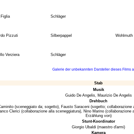
Figlia
Schläger
rdo Pizzuti
Silberpappel
Wohlmuth 
lo Verziera
Schläger
Galerie der unbekannten Darsteller dieses Films a
Stab
Musik
Guido De Angelis
,
Maurizio De Angelis
Drehbuch
aminito
(sceneggiato da; sogetto),
Fausto Saraceni
(sogetto; collaborazione 
anco Clerici
(collaborazione alla sceneggiatura),
Nino Marino
(collaborazione 
Erzählung von)
Stunt-Koordinator
Giorgio Ubaldi
(maestro d'armi)
Kamera