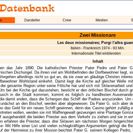
me
Darsteller
Crew
Medien
S
Zwei Missionare
Les deux missionaires; Porgi l'altra guan
Italien - Frankreich 1974 - 93 Min.
Internationale Titel einblenden
Inhalt
ben das Jahr 1890. Die katholischen Priester Pater Pedro und Pater G
ischen Dschungel. Da ihnen viel am Wohlbefinden der Dorfbewohner liegt, sin
orgehen allerdings nicht so gut an, da sie zwar an gläubige Christen interess
fbewohner Wohlstand einkehrt. Damit liegt die Kirche auf gleicher Welle 
die gesamte Region unter seine Fittiche hat und sich mit Sklavenarbeit u
 Um bei der Kirche gut dazustehen, besticht er den örtlichen Bischof durch 
usch in die Stadt kommen, kommt es folglich zu handfesten Auseinand
die damit enden, dass die Schergen das Schiff der Padres anzuzünden. Um
zunächst an den Bischof, werden aber abgewiesen. Da Pater G. sich aber d
no das Geld für ein neues Schiff gewinnen, denn das Casino gehört zufällig e
ntreten wollen, werden sie mit Waffengewalt gezwungen eine Plantage Gonz
 ausgehandelt die beiden Priester aus dem Verkehr zu ziehen und sie in e
erfahren die Priester, dass drei Sklaven am nächsten Morgen hingerichtet 
se- Mit Hilfe einer List und vielen schlagkräftigen Argumenten gelingt die B
uf der Heimreise zu ihrer Mission beichtet Pater G. seinem Kollegen Pedro, da