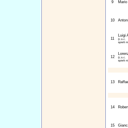
9
Mario 
10
Anton
Luigi 
11
(c.s.c.
spielt n
Loren
12
(c.s.c.
spielt n
13
Raffa
14
Rober
15
Gianc