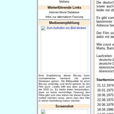
Mañana
Die deutsch
sowie auch 
Weiterführende Links
leider nur ü
Internet Movie Database
Infos zur alternativen Fassung
Es gibt zum
bestimmte S
Medienempfehlung
Adresse hie
Der Film st
dafür mit d
Wie zuvor 
Marta, Barra
Laufzeiten:
deutsche B
deutsche 
italienisc
libanesis
Eine Empfehlung dieser Blu-ray kann
normalerweise niemand mit gutem
Starttermin
Gewissen geben. Die Bildqualität ist einer
Blu-ray unwürdig und leicht gekürzt ist der
21.12.1974
Film auch. Leider trifft das aber auch auf
die DVD zu. Es bleibt leider festzuhalten,
16.01.1975
dass es keine vernünftige Fassung des
18.06.1975
Films gibt und man daher mit dieser Krücke
vorlieb nehmen muss, wenn man den Film
22.08.1975
in seiner Sammlung haben möchte.
26.06.1978
Screenshot
18.04.1986