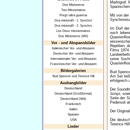
Marktgraf. 
Dos Misioneros
Spanischen,
Two Missionaires
Mit von der
Porgi l altra guancia
Synchronisat
Dva misionáři - 1. Synchro
Dva misionáři - 2. Synchro
Im Dorf der
Les Deux missionnaires
noch leben
Dos Misioneros (MX)
Quastenflo
wissenschaf
Vor - und Abspannbilder
Reptilien, 
Italienischer Vor- und Abspann
Films 1974.
Deutscher Vor- und Abspann
Landwirbelt
seine Such
Internationaler Vor- und Abspann
Quastenflos
Französischer Vor- und Abspann
Bildergalerien
Bud Spencer
Am Set ließ
Bud Spencer und Terence Hill
erfolgreich
Aushangbilder
Deutschland
Der Soundt
, sow
Deutschland (Großformat)
Songs
Seite der S
Deutschland (WA)
Pedersoli al
Frankreich
Italien
Der Original
Spanien
Die deutsc
USA
Terence Hil
Lieder