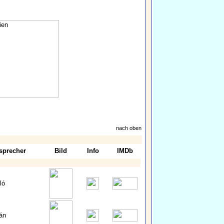
nach oben
sprecher
Bild
Info
IMDb
ló
ván