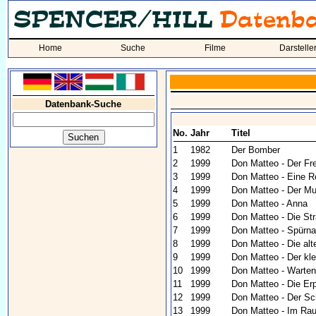
Home
Suche
Filme
Darstelle
Datenbank-Suche
No.
Jahr
Titel
1
1982
Der Bomber
2
1999
Don Matteo - Der F
3
1999
Don Matteo - Eine R
4
1999
Don Matteo - Der Mu
5
1999
Don Matteo - Anna
6
1999
Don Matteo - Die St
7
1999
Don Matteo - Spürn
8
1999
Don Matteo - Die al
9
1999
Don Matteo - Der kl
10
1999
Don Matteo - Warten
11
1999
Don Matteo - Die Er
12
1999
Don Matteo - Der Sc
13
1999
Don Matteo - Im Ra