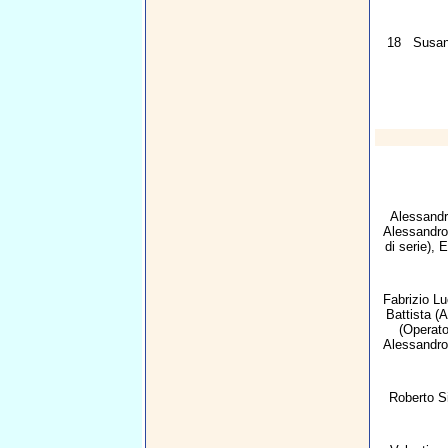
18
Susan
Alessand
Alessandro
di serie),
E
Fabrizio Lu
Battista
(A
(Operat
Alessandro
Roberto Si