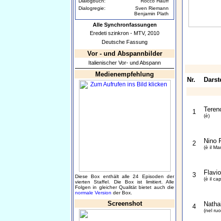
Dialogbuch:
Rocco Hauff
Dialogregie:
Sven Riemann
Benjamin Plath
Alle Synchronfassungen
Eredeti szinkron - MTV, 2010
Deutsche Fassung
Vor - und Abspannbilder
Italienischer Vor- und Abspann
Medienempfehlung
Nr.
Darste
Terenc
1
(è)
Nino 
2
(è il Ma
Flavio
3
Diese Box enthält alle 24 Episoden der
(è il ca
vierten Staffel. Die Box ist limitiert. Alle
Folgen in gleicher Qualität bietet auch die
normale Version
der Box.
Screenshot
Natha
4
(nel ruo