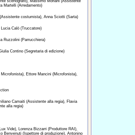
nte scenografo),
Massimo Moriani
(Assistente
a Martelli
(Arredamento)
(Assistente costumista),
Anna Sciotti
(Sarta)
,
Lucia Calò
(Truccatore)
ia Ruzzolini
(Parrucchiera)
Giulia Contino
(Segretaria di edizione)
 Microfonista),
Ettore Mancini
(Microfonista),
iction
iliano Camaiti
(Assistente alla regia),
Flavia
te alla regia)
Lux Vide),
Lorenza Bizzarri
(Produttore RAI),
o Benvenuti
(Ispettore di produzione),
Antonino