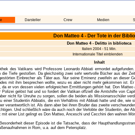
me
Darsteller
Crew
Medien
S
Don Matteo 4 - Der Tote in der Bibli
Don Matteo 4 - Delitto in biblioteca
Italien 2004 - 51 Min.
Internationale Titel einblenden
Inhalt
iothek des Vatikans wird Professore Leonardo Abbiati ermordet aufgefunden
in die Tiefe gestoßen. Da gleichzeitig zwei sehr wertvolle Bücher aus der Ze
estörten Einbrecher als Täter aus. Nur seine Eminenz zweifeln an dieser Ge
ndes mit ihm besprechen wollte, wozu es aber nicht mehr gekommen ist. Er 
da er von dessen vielen erfolgreichen Ermittlungen gehört hat. Don Matteo a
er Polizei gelöst hat und so fordert der Vatikan offziell die Amtshilfe von C
aber nicht für Unruhe zu sorgen, sollen die beiden als Missionarsschüler verd
u einer Studentin Abbiatis, die ein Verhältnis mit Abbiati hatte und die, wie 
er verantwortlich ist. Als dann aber bei ihren Bruder das zweite verschwunde
htigen. Und schließlich wäre da auch noch der Verlobte der Studentin, der Abb
t mit einer List gelingt es Don Matteo, Anceschi und Cecchini den wahren Mör
Besonderheit dieser Episode ist die Tatsache, dass der Haupthandlungsstrang
ußenaufnahmen in Rom, u.a. auf dem Petersplatz.