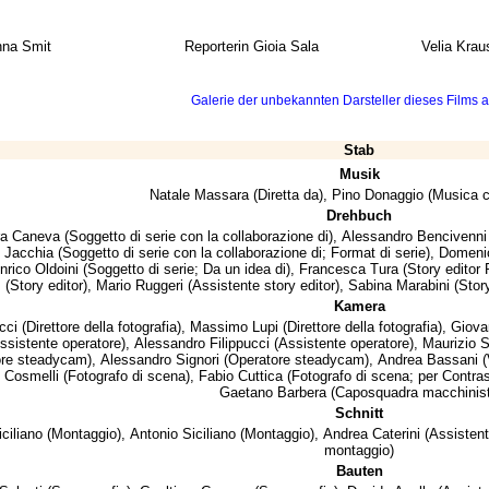
na Smit
Reporterin Gioia Sala
Velia Krau
Galerie der unbekannten Darsteller dieses Films a
Stab
Musik
Natale Massara
(Diretta da),
Pino Donaggio
(Musica c
Drehbuch
ra Caneva
(Soggetto di serie con la collaborazione di),
Alessandro Bencivenni
 Jacchia
(Soggetto di serie con la collaborazione di; Format di serie),
Domenic
nrico Oldoini
(Soggetto di serie; Da un idea di),
Francesca Tura
(Story editor 
(Story editor),
Mario Ruggeri
(Assistente story editor),
Sabina Marabini
(Story
Kamera
cci
(Direttore della fotografia),
Massimo Lupi
(Direttore della fotografia),
Giova
ssistente operatore),
Alessandro Filippucci
(Assistente operatore),
Maurizio S
ore steadycam),
Alessandro Signori
(Operatore steadycam),
Andrea Bassani
(
 Cosmelli
(Fotografo di scena),
Fabio Cuttica
(Fotografo di scena; per Contra
Gaetano Barbera
(Caposquadra macchinist
Schnitt
ciliano
(Montaggio),
Antonio Siciliano
(Montaggio),
Andrea Caterini
(Assistent
montaggio)
Bauten