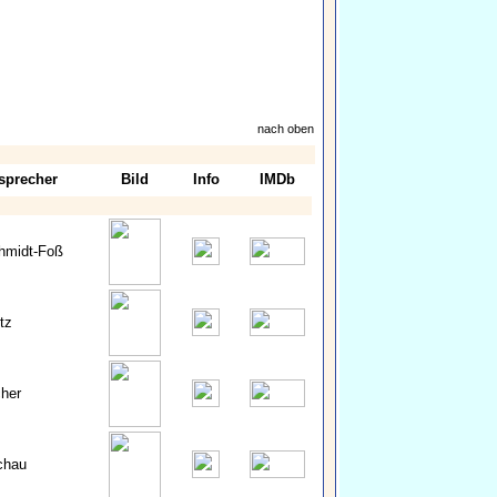
nach oben
sprecher
Bild
Info
IMDb
hmidt-Foß
tz
cher
chau