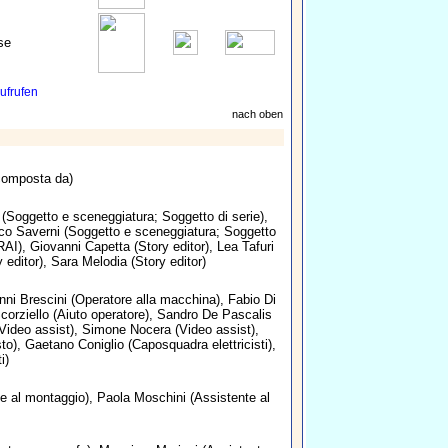
se
ufrufen
nach oben
omposta da)
(Soggetto e sceneggiatura; Soggetto di serie),
o Saverni
(Soggetto e sceneggiatura; Soggetto
RAI),
Giovanni Capetta
(Story editor),
Lea Tafuri
 editor),
Sara Melodia
(Story editor)
nni Brescini
(Operatore alla macchina),
Fabio Di
corziello
(Aiuto operatore),
Sandro De Pascalis
Video assist),
Simone Nocera
(Video assist),
sto),
Gaetano Coniglio
(Caposquadra elettricisti),
i)
e al montaggio),
Paola Moschini
(Assistente al