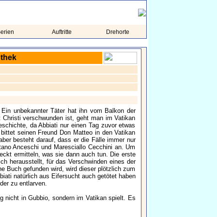
erien
Auftritte
Drehorte
othek
. Ein unbekannter Täter hat ihn vom Balkon der
it Christi verschwunden ist, geht man im Vatikan
schichte, da Abbiati nur einen Tag zuvor etwas
bittet seinen Freund Don Matteo in den Vatikan
ber besteht darauf, dass er die Fälle immer nur
apitano Anceschi und Maresciallo Cecchini an. Um
eckt ermitteln, was sie dann auch tun. Die erste
sich herausstellt, für das Verschwinden eines der
ne Buch gefunden wird, wird dieser plötzlich zum
iati natürlich aus Eifersucht auch getötet haben
der zu entlarven.
 nicht in Gubbio, sondern im Vatikan spielt. Es