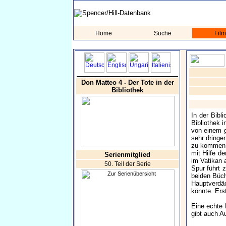
Home
Suche
Fil
Don Matteo 4 - Der Tote in der
Bibliothek
In der Bibl
Bibliothek 
von einem g
sehr dringe
zu kommen, 
mit Hilfe d
Serienmitglied
im Vatikan 
50. Teil der Serie
Spur führt z
beiden Büch
Hauptverdäc
könnte. Ers
Eine echte 
gibt auch A