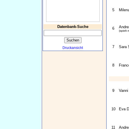
5
Milen
Datenbank-Suche
Andre
6
(spielt n
7
Sara 
Druckansicht
8
Franc
9
Vanni
10
Eva D
11
Andre