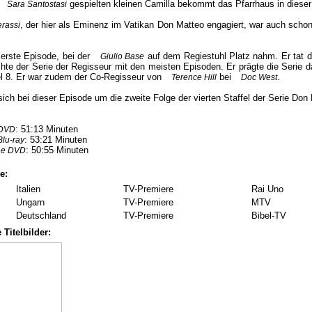
gespielten kleinen Camilla bekommt das Pfarrhaus in dieser
Sara Santostasi
, der hier als Eminenz im Vatikan Don Matteo engagiert, war auch scho
rassi
e erste Episode, bei der
auf dem Regiestuhl Platz nahm. Er tat d
Giulio Base
hte der Serie der Regisseur mit den meisten Episoden. Er prägte die Serie da
fel 8. Er war zudem der Co-Regisseur von
bei
.
Terence Hill
Doc West
sich bei dieser Episode um die zweite Folge der vierten Staffel der Serie Don
: 51:13 Minuten
 DVD
: 53:21 Minuten
lu-ray
: 50:55 Minuten
che DVD
e:
Italien
TV-Premiere
Rai Uno
Ungarn
TV-Premiere
MTV
Deutschland
TV-Premiere
Bibel-TV
 Titelbilder: