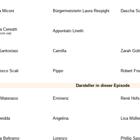
a Miconi
Bürgermeisterin Laura Respighi
Dascha Sc
a Cereatti
Appuntato Linetti
icht mit)
Santostasi
Camilla
Zarah Gütt
esco Scali
Pippo
Robert Fra
Darsteller in dieser Episode
 Materassi
Eminenz
René Hofs
eidda
Angelina
Lisa Mülle
a Beltramo
Lorenzo
Phillip Spo