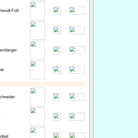
hmidt-Foß
ersberger
nk
chneider
r
nbiel