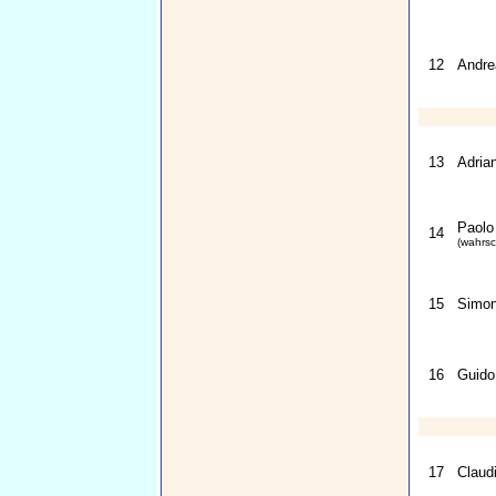
12
Andre
13
Adria
Paolo
14
(wahrsc
15
Simon
16
Guido
17
Claudi