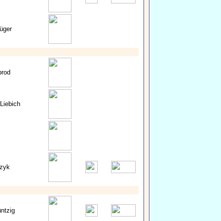
üger
brod
Liebich
zyk
ntzig