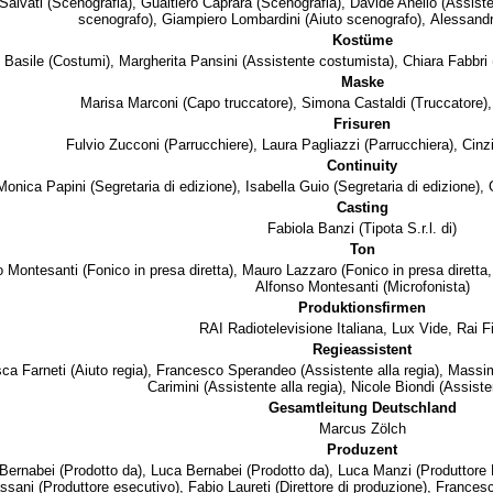
Salvati
(Scenografia),
Gualtiero Caprara
(Scenografia),
Davide Anello
(Assiste
scenografo),
Giampiero Lombardini
(Aiuto scenografo),
Alessandr
Kostüme
 Basile
(Costumi),
Margherita Pansini
(Assistente costumista),
Chiara Fabbri
Maske
Marisa Marconi
(Capo truccatore),
Simona Castaldi
(Truccatore)
Frisuren
Fulvio Zucconi
(Parrucchiere),
Laura Pagliazzi
(Parrucchiera),
Cinz
Continuity
Monica Papini
(Segretaria di edizione),
Isabella Guio
(Segretaria di edizione),
Casting
Fabiola Banzi
(Tipota S.r.l. di)
Ton
 Montesanti
(Fonico in presa diretta),
Mauro Lazzaro
(Fonico in presa diretta,
Alfonso Montesanti
(Microfonista)
Produktionsfirmen
RAI Radiotelevisione Italiana
,
Lux Vide
,
Rai F
Regieassistent
ca Farneti
(Aiuto regia),
Francesco Sperandeo
(Assistente alla regia),
Massim
Carimini
(Assistente alla regia),
Nicole Biondi
(Assisten
Gesamtleitung Deutschland
Marcus Zölch
Produzent
 Bernabei
(Prodotto da),
Luca Bernabei
(Prodotto da),
Luca Manzi
(Produttore 
ssani
(Produttore esecutivo),
Fabio Laureti
(Direttore di produzione),
Francesc