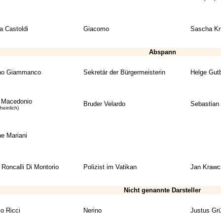
a Castoldi
Giacomo
Sascha Kr
Abspann
no Giammanco
Sekretär der Bürgermeisterin
Helge Gut
 Macedonio
Bruder Velardo
Sebastian 
heinlich)
e Mariani
 Roncalli Di Montorio
Polizist im Vatikan
Jan Krawc
Nicht genannte Darsteller
o Ricci
Nerino
Justus Grü