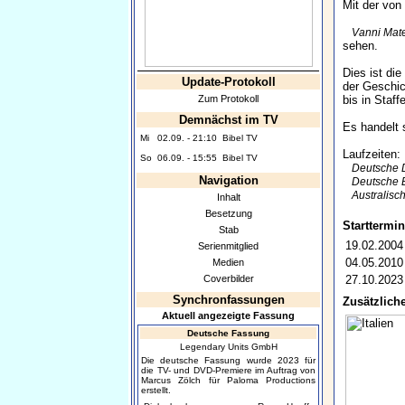
Mit der von
Vanni Mate
sehen.
Dies ist di
Update-Protokoll
der Geschic
Zum Protokoll
bis in Staf
Demnächst im TV
Es handelt 
Mi
02.09. - 21:10
Bibel TV
Laufzeiten:
So
06.09. - 15:55
Bibel TV
Deutsche
Navigation
Deutsche B
Australis
Inhalt
Besetzung
Starttermin
Stab
19.02.2004
Serienmitglied
04.05.2010
Medien
Coverbilder
27.10.2023
Synchronfassungen
Zusätzliche
Aktuell angezeigte Fassung
Deutsche Fassung
Legendary Units GmbH
Die deutsche Fassung wurde 2023 für
die TV- und DVD-Premiere im Auftrag von
Marcus Zölch für Paloma Productions
erstellt.