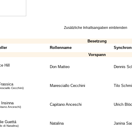
Zusätzliche Inhaltsangaben einblenden
Besetzung
ller
Rollenname
Synchron
Vorspann
e Hill
Don Matteo
Dennis Sc
Frassica
Maresciallo Cecchini
Tilo Schmi
resciallo Cecchini)
 Insinna
Capitano Anceschi
Ulrich Blö
pitano Anceschi)
lie Guettá
Natalina
Janina Sa
lo di Natalina)